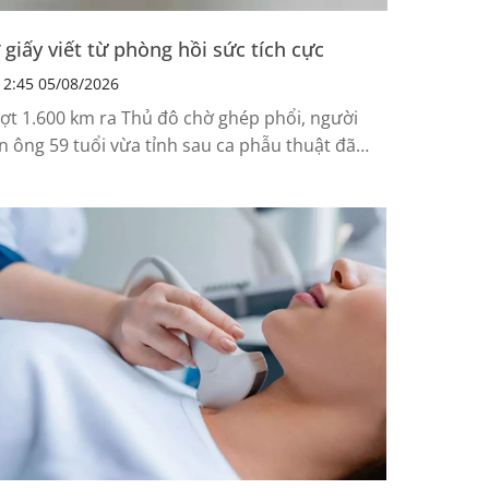
 giấy viết từ phòng hồi sức tích cực
2:45 05/08/2026
ợt 1.600 km ra Thủ đô chờ ghép phổi, người
n ông 59 tuổi vừa tỉnh sau ca phẫu thuật đã
ết vội mẩu giấy hỏi thăm vợ thay vì hỏi về tình
ạng bản thân.