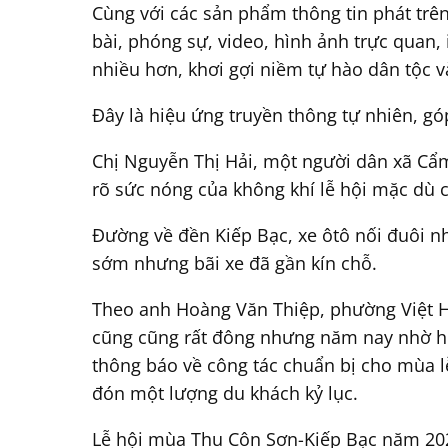
Cùng với các sản phẩm thông tin phát trên
bài, phóng sự, video, hình ảnh trực quan, 
nhiều hơn, khơi gợi niềm tự hào dân tộc 
Đây là hiệu ứng truyền thông tự nhiên, gó
Chị Nguyễn Thị Hải, một người dân xã Cẩm 
rõ sức nóng của không khí lễ hội mặc dù c
Đường về đền Kiếp Bạc, xe ôtô nối đuôi n
sớm nhưng bãi xe đã gần kín chỗ.
Theo anh Hoàng Văn Thiệp, phường Việt H
cũng cũng rất đông nhưng năm nay nhờ hiệu
thông báo về công tác chuẩn bị cho mùa l
đón một lượng du khách kỷ lục.
Lễ hội mùa Thu Côn Sơn-Kiếp Bạc năm 2025