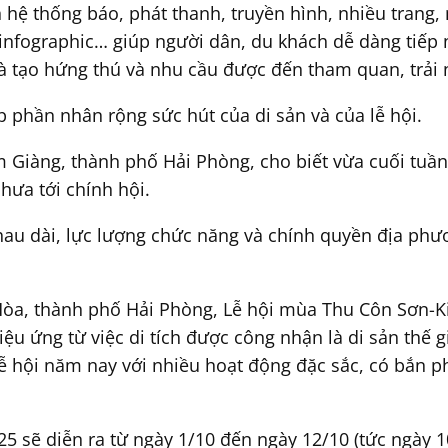
 hệ thống báo, phát thanh, truyền hình, nhiều trang,
infographic… giúp người dân, du khách dễ dàng tiếp nh
và tạo hứng thú và nhu cầu được đến tham quan, trải
p phần nhân rộng sức hút của di sản và của lễ hội.
Giàng, thành phố Hải Phòng, cho biết vừa cuối tuần qu
hưa tới chính hội.
hau dài, lực lượng chức năng và chính quyền địa phư
òa, thành phố Hải Phòng, Lễ hội mùa Thu Côn Sơn-Ki
 ứng từ việc di tích được công nhận là di sản thế gi
ễ hội năm nay với nhiều hoạt động đặc sắc, có bắn 
 sẽ diễn ra từ ngày 1/10 đến ngày 12/10 (tức ngày 1