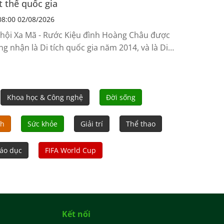
t thể quốc gia
8:00 02/08/2026
 hội Xa Mã - Rước Kiệu đình Hoàng Châu được
ng nhận là Di tích quốc gia năm 2014, và là Di
n văn hóa phi vật thể quốc gia năm 2017, trở
ành niềm tự hào của cư dân vùng biển Hải
òng.
Khoa học & Công nghệ
Đời sống
nh
Sức khỏe
Giải trí
Thể thao
áo dục
FIFA World Cup
Kết nối