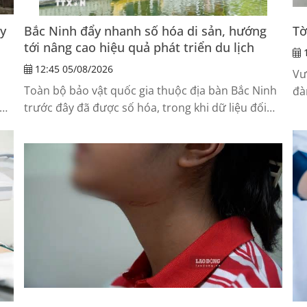
ấy
Bắc Ninh đẩy nhanh số hóa di sản, hướng
Tờ
tới nâng cao hiệu quả phát triển du lịch
1
12:45 05/08/2026
Vư
1
Toàn bộ bảo vật quốc gia thuộc địa bàn Bắc Ninh
đà
ời
trước đây đã được số hóa, trong khi dữ liệu đối
vi
với các bảo vật quốc gia thuộc địa bàn Bắc Giang
tr
cũ mới được cập nhật ở mức hình ảnh.