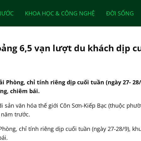
NƯỚC
KHOA HỌC & CÔNG NGHỆ
ĐỜI SỐNG
ảng 6,5 vạn lượt du khách dịp c
i Phòng, chỉ tính riêng dịp cuối tuần (ngày 27- 28
ng, chiêm bái.
di sản văn hóa thế giới Côn Sơn-Kiếp Bạc (thuộc ph
 năm trước.
hòng, chỉ tính riêng dịp cuối tuần (ngày 27-28/9), kh
ái.