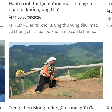
Hành trình tái tạo gương mặt cho bệnh
Tu
nhân bị khối u, ung thư
0
11:00 05/08/2026
ỗ
Ph
TPHCM - Điều trị khối u, ung thư vùng đầu, mặt,
ăn
ki
cổ không chỉ là loại bỏ khối u mà còn là hành
th
trình khôi phục diện mạo và chức...
qu
cơ
Tiếng khèn Mông mãi ngân vang giữa đại
Kh