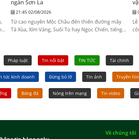
ngàn Sơn La
vậ
21:45 02/08/2026
0
,
Từ cao nguyên Mộc Châu đến thiên đường mây
Lễ
ng
Tà Xùa, Xím Vàng, Suối Tọ hay Ngọc Chiến, tiếng
cô
khèn Mông vẫn vang vọng giữa núi rừng Sơn La.
sả
Không...
th
Ph
Pháp luật
Tin nổi bật
TIN TỨC
Tài chính
n tức kinh doanh
Đừng bỏ lỡ
Tin ảnh
Truyền hì
iếng
Bóng đá
Nóng trên mạng
Tin video
Gi
Về chúng tôi