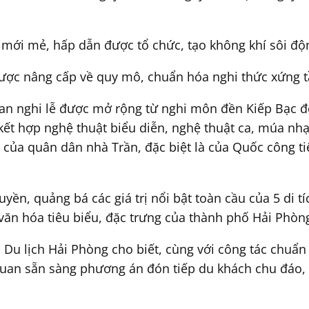
 mới mẻ, hấp dẫn được tổ chức, tạo không khí sôi độ
được nâng cấp về quy mô, chuẩn hóa nghi thức xứng tầ
 gian nghi lễ được mở rộng từ nghi môn đền Kiếp Bạc 
t hợp nghệ thuật biểu diễn, nghệ thuật ca, múa nhạc,
h của quân dân nhà Trần, đặc biệt là của Quốc công 
ền, quảng bá các giá trị nổi bật toàn cầu của 5 di tí
ị văn hóa tiêu biểu, đặc trưng của thành phố Hải Phòn
Du lịch Hải Phòng cho biết, cùng với công tác chuẩn b
 quan sẵn sàng phương án đón tiếp du khách chu đáo,