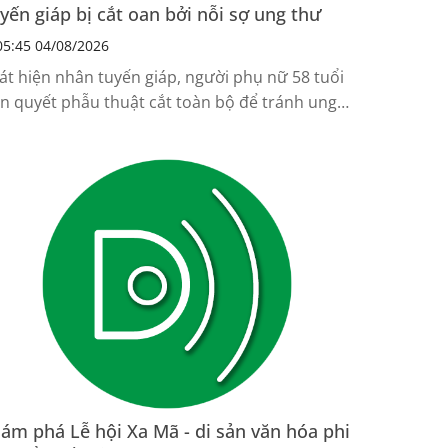
yến giáp bị cắt oan bởi nỗi sợ ung thư
5:45 04/08/2026
át hiện nhân tuyến giáp, người phụ nữ 58 tuổi
ên quyết phẫu thuật cắt toàn bộ để tránh ung
ư, một tháng sau bị biến chứng liệt dây thanh
ản.
ám phá Lễ hội Xa Mã - di sản văn hóa phi