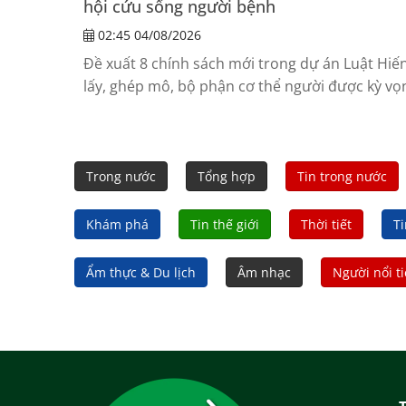
hội cứu sống người bệnh
02:45 04/08/2026
Đề xuất 8 chính sách mới trong dự án Luật Hiến
lấy, ghép mô, bộ phận cơ thể người được kỳ vọ
tháo gỡ những rào cản về pháp lý,...
Trong nước
Tổng hợp
Tin trong nước
Khám phá
Tin thế giới
Thời tiết
Ti
Ẩm thực & Du lịch
Âm nhạc
Người nổi t