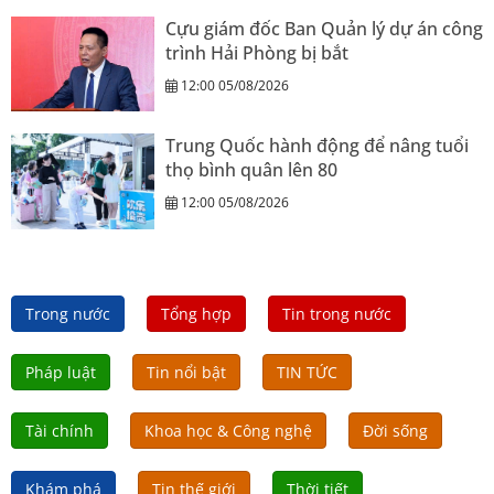
Cựu giám đốc Ban Quản lý dự án công
trình Hải Phòng bị bắt
12:00 05/08/2026
Trung Quốc hành động để nâng tuổi
thọ bình quân lên 80
12:00 05/08/2026
Trong nước
Tổng hợp
Tin trong nước
Pháp luật
Tin nổi bật
TIN TỨC
Tài chính
Khoa học & Công nghệ
Đời sống
Khám phá
Tin thế giới
Thời tiết