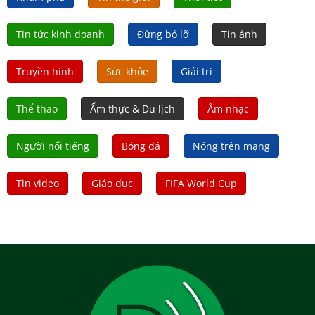
Tin tức kinh doanh
Đừng bỏ lỡ
Tin ảnh
Truyền hình
Sức khỏe
Giải trí
Thể thao
Ẩm thực & Du lịch
Âm nhạc
Người nổi tiếng
Bóng đá
Nóng trên mạng
Tin video
Giáo dục
FIFA World Cup