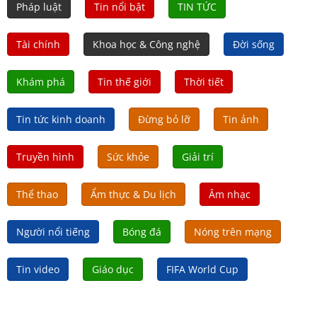
Pháp luật
Tin nổi bật
TIN TỨC
Tài chính
Khoa học & Công nghệ
Đời sống
Khám phá
Tin thế giới
Thời tiết
Tin tức kinh doanh
Đừng bỏ lỡ
Tin ảnh
Truyền hình
Sức khỏe
Giải trí
Thể thao
Ẩm thực & Du lịch
Âm nhạc
Người nổi tiếng
Bóng đá
Nóng trên mạng
Tin video
Giáo dục
FIFA World Cup