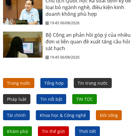
Chủ tịch Quốc hội: Rà soát định kỳ để
loại bỏ ngành nghề, điều kiện kinh
doanh không phù hợp
19:45 06/08/2026
Bộ Công an phản hồi góp ý của nhiều
đơn vị liên quan đề xuất tăng câu hỏi
sát hạch
19:45 06/08/2026
Trong nước
Tổng hợp
Tin trong nước
Pháp luật
Tin nổi bật
TIN TỨC
Tài chính
Khoa học & Công nghệ
Đời sống
Khám phá
Tin thế giới
Thời tiết