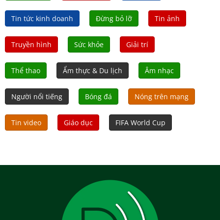
Tin tức kinh doanh
Đừng bỏ lỡ
Tin ảnh
Truyền hình
Sức khỏe
Giải trí
Thể thao
Ẩm thực & Du lịch
Âm nhạc
Người nổi tiếng
Bóng đá
Nóng trên mạng
Tin video
Giáo dục
FIFA World Cup