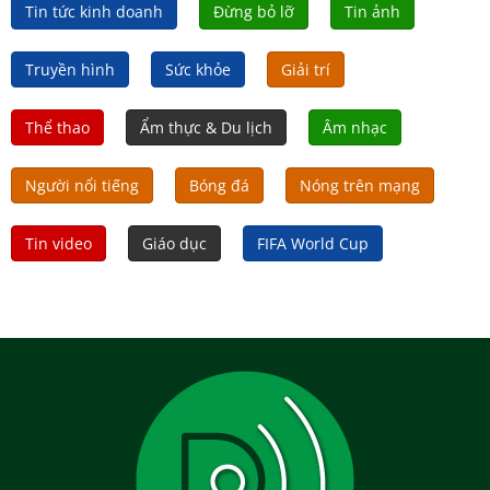
Tin tức kinh doanh
Đừng bỏ lỡ
Tin ảnh
Truyền hình
Sức khỏe
Giải trí
Thể thao
Ẩm thực & Du lịch
Âm nhạc
Người nổi tiếng
Bóng đá
Nóng trên mạng
Tin video
Giáo dục
FIFA World Cup