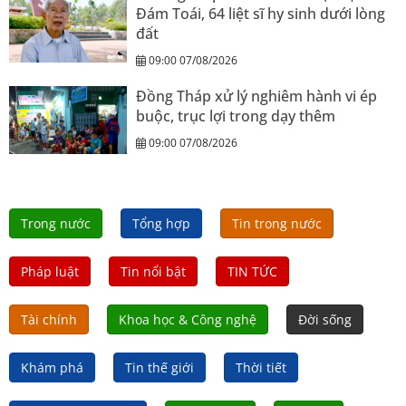
Đám Toái, 64 liệt sĩ hy sinh dưới lòng
đất
09:00 07/08/2026
Đồng Tháp xử lý nghiêm hành vi ép
buộc, trục lợi trong dạy thêm
09:00 07/08/2026
Trong nước
Tổng hợp
Tin trong nước
Pháp luật
Tin nổi bật
TIN TỨC
Tài chính
Khoa học & Công nghệ
Đời sống
Khám phá
Tin thế giới
Thời tiết