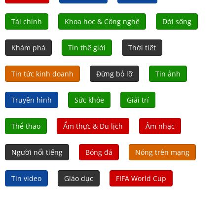
Tài chính
Khoa học & Công nghệ
Đời sống
Khám phá
Tin thế giới
Thời tiết
Tin tức kinh doanh
Đừng bỏ lỡ
Tin ảnh
Truyền hình
Sức khỏe
Giải trí
Thể thao
Ẩm thực & Du lịch
Âm nhạc
Người nổi tiếng
Bóng đá
Nóng trên mạng
Tin video
Giáo dục
FIFA World Cup