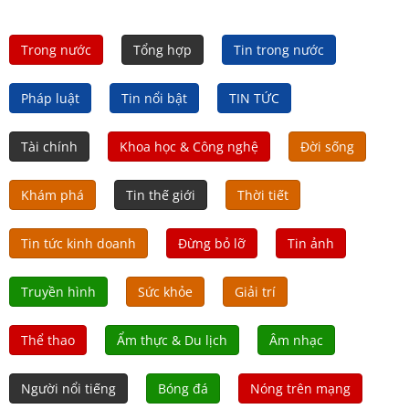
Trong nước
Tổng hợp
Tin trong nước
Pháp luật
Tin nổi bật
TIN TỨC
Tài chính
Khoa học & Công nghệ
Đời sống
Khám phá
Tin thế giới
Thời tiết
Tin tức kinh doanh
Đừng bỏ lỡ
Tin ảnh
Truyền hình
Sức khỏe
Giải trí
Thể thao
Ẩm thực & Du lịch
Âm nhạc
Người nổi tiếng
Bóng đá
Nóng trên mạng