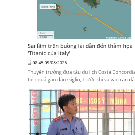
Sai lầm trên buồng lái dẫn đến thảm họa
'Titanic của Italy'
08:45 09/08/2026
Thuyền trưởng đưa tàu du lịch Costa Concordi
tiến quá gần đảo Giglio, trước khi va vào rạn đá
khiến 32 người thiệt mạng; ông sau đó rời tàu k
nhiều hành khách vẫn chưa được sơ tán.