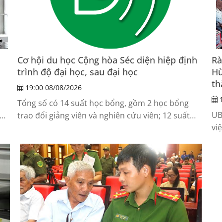
Cơ hội du học Cộng hòa Séc diện hiệp định
Rà
trình độ đại học, sau đại học
Hù
th
19:00 08/08/2026
1
Tổng số có 14 suất học bổng, gồm 2 học bổng
UB
trao đổi giảng viên và nghiên cứu viên; 12 suất
vi
mẹ
học bổng trao đổi học tập và nghiên cứu đối với
Tổ
ứng viên đang học đại học và sau đại học.
gh