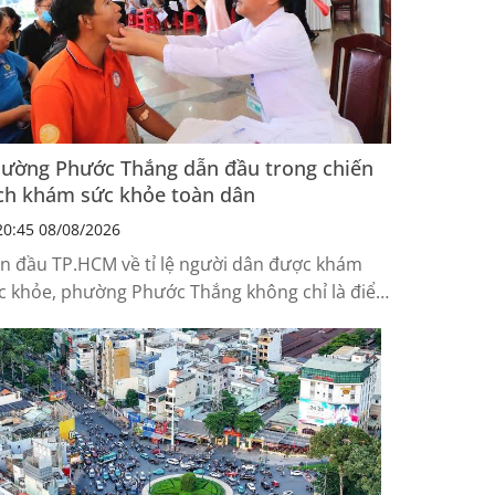
ường Phước Thắng dẫn đầu trong chiến
ch khám sức khỏe toàn dân
0:45 08/08/2026
n đầu TP.HCM về tỉ lệ người dân được khám
c khỏe, phường Phước Thắng không chỉ là điểm
ng của Chiến dịch 150 ngày đêm khám sức
ỏe toàn dân, mà còn trở thành mô hình để
iều địa phương tham khảo.