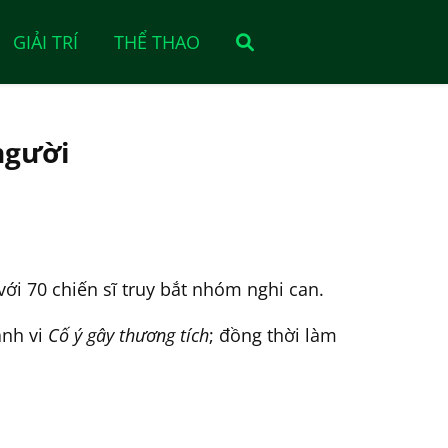
GIẢI TRÍ
THỂ THAO
người
ới 70 chiến sĩ truy bắt nhóm nghi can.
ành vi
Cố ý gây thương tích
; đồng thời làm