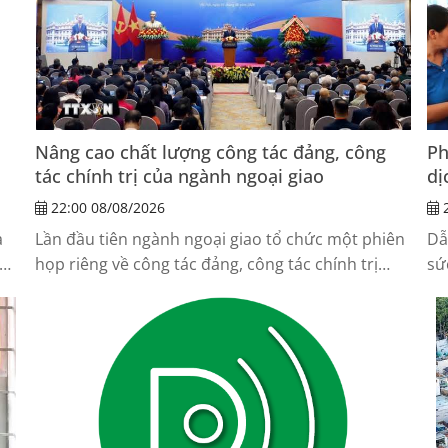
Nâng cao chất lượng công tác đảng, công
Ph
tác chính trị của ngành ngoại giao
dị
22:00 08/08/2026
2
a
Lần đầu tiên ngành ngoại giao tổ chức một phiên
Dẫ
họp riêng về công tác đảng, công tác chính trị
sứ
hi
trong khuôn khổ Hội nghị Ngoại giao, thể hiện sự
sá
quan tâm đặc biệt đối với nhiệm vụ xây dựng
kh
Đảng.
nh