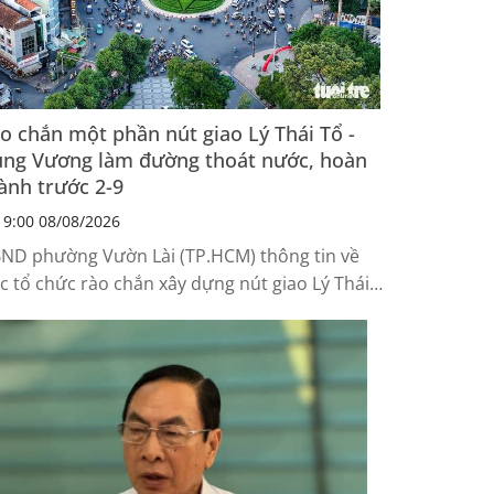
o chắn một phần nút giao Lý Thái Tổ -
ng Vương làm đường thoát nước, hoàn
ành trước 2-9
9:00 08/08/2026
ND phường Vườn Lài (TP.HCM) thông tin về
ệc tổ chức rào chắn xây dựng nút giao Lý Thái
 - Hùng Vương. Việc phân luồng đến nay chưa
i nhận tình trạng ùn tắc giao thông.