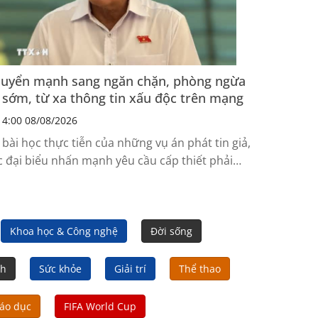
uyển mạnh sang ngăn chặn, phòng ngừa
 sớm, từ xa thông tin xấu độc trên mạng
4:00 08/08/2026
 bài học thực tiễn của những vụ án phát tin giả,
c đại biểu nhấn mạnh yêu cầu cấp thiết phải
ủ động phòng ngừa, nâng cao trách nhiệm nhà
ng và hoàn thiện hành lang pháp lý về an ninh
ng.
Khoa học & Công nghệ
Đời sống
nh
Sức khỏe
Giải trí
Thể thao
áo dục
FIFA World Cup