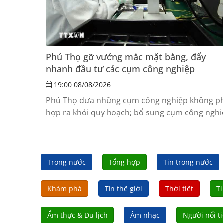
Phú Thọ gỡ vướng mắc mặt bằng, đẩy
nhanh đầu tư các cụm công nghiệp
19:00 08/08/2026
Phú Thọ đưa những cụm công nghiệp không p
hợp ra khỏi quy hoạch; bổ sung cụm công nghi
có lợi thế về giao thông, hạ tầng kỹ thuật, phát
triển theo mô hình xanh, sinh thái và công ngh
cao.
Trong nước
Tổng hợp
Tin trong nước
Khám phá
Tin thế giới
Thời tiết
Ti
Ẩm thực & Du lịch
Âm nhạc
Người nổi t