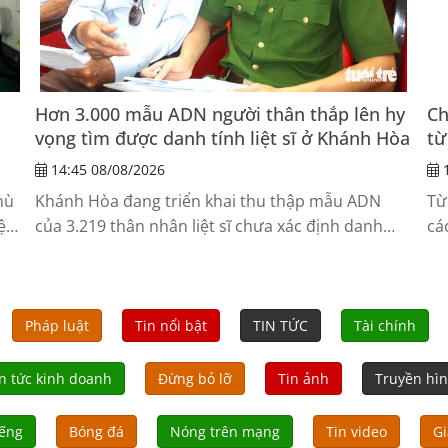
Hơn 3.000 mẫu ADN người thân thắp lên hy
Ch
vọng tìm được danh tính liệt sĩ ở Khánh Hòa
từ
14:45 08/08/2026
1
hù
Khánh Hòa đang triển khai thu thập mẫu ADN
Từ
ệp
của 3.219 thân nhân liệt sĩ chưa xác định danh
cá
tính.
ch
ệ
mạ
mạ
Pháp luật
Tin nổi bật
TIN TỨC
Tài chính
n tức kinh doanh
Đừng bỏ lỡ
Tin ảnh
Truyền hì
iếng
Bóng đá
Nóng trên mạng
Tin video
Gi