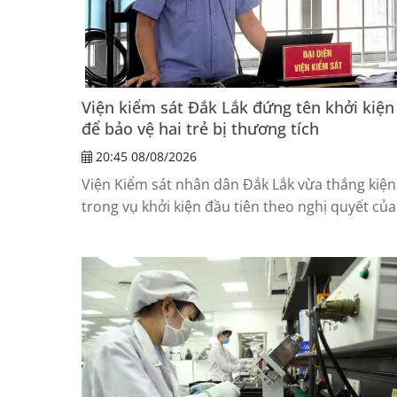
Viện kiểm sát Đắk Lắk đứng tên khởi kiện
để bảo vệ hai trẻ bị thương tích
20:45 08/08/2026
Viện Kiểm sát nhân dân Đắk Lắk vừa thắng kiện
trong vụ khởi kiện đầu tiên theo nghị quyết của
Quốc hội ban hành ngày 24-6-2025, buộc cha 
người gây thương tích bồi thường hơn 50 triệu
đồng cho hai trẻ bị hại, mở thêm cơ chế bảo vệ
người yếu thế khi không thể tự khởi kiện.