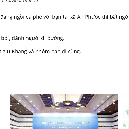
u tra. Ảnh: Thái Hà
i đang ngồi cà phê với bạn tại xã An Phước thì bất 
 bới, đánh người đi đường.
bắt giữ Khang và nhóm bạn đi cùng.