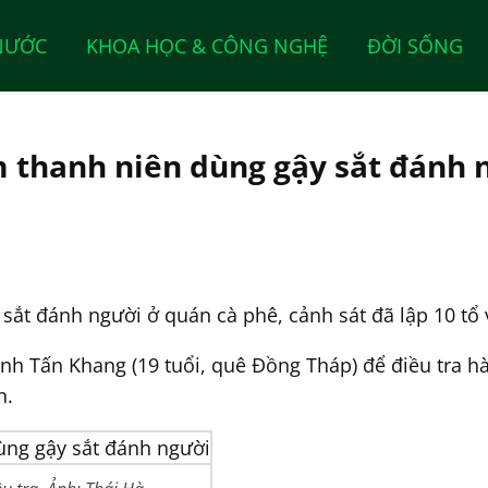
NƯỚC
KHOA HỌC & CÔNG NGHỆ
ĐỜI SỐNG
m thanh niên dùng gậy sắt đánh 
t đánh người ở quán cà phê, cảnh sát đã lập 10 tổ v
h Tấn Khang (19 tuổi, quê Đồng Tháp) để điều tra h
n.