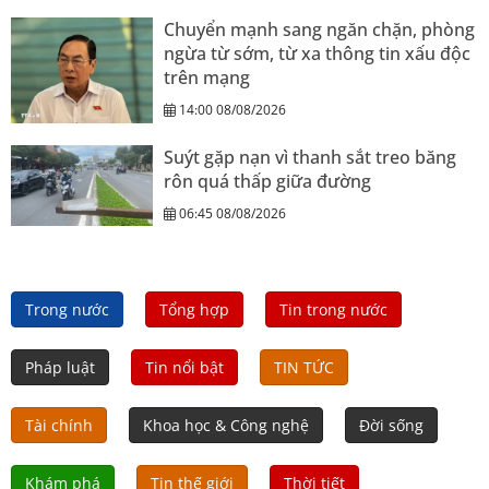
Chuyển mạnh sang ngăn chặn, phòng
ngừa từ sớm, từ xa thông tin xấu độc
trên mạng
14:00 08/08/2026
Suýt gặp nạn vì thanh sắt treo băng
rôn quá thấp giữa đường
06:45 08/08/2026
Trong nước
Tổng hợp
Tin trong nước
Pháp luật
Tin nổi bật
TIN TỨC
Tài chính
Khoa học & Công nghệ
Đời sống
Khám phá
Tin thế giới
Thời tiết