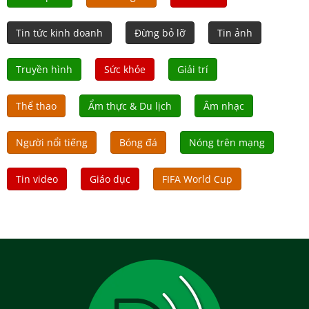
Tin tức kinh doanh
Đừng bỏ lỡ
Tin ảnh
Truyền hình
Sức khỏe
Giải trí
Thể thao
Ẩm thực & Du lịch
Âm nhạc
Người nổi tiếng
Bóng đá
Nóng trên mạng
Tin video
Giáo dục
FIFA World Cup