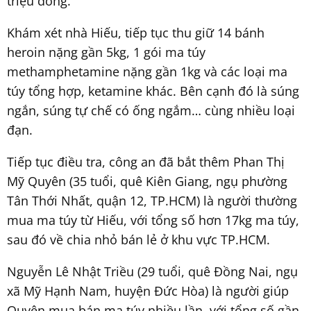
triệu đồng.
Khám xét nhà Hiếu, tiếp tục thu giữ 14 bánh
heroin nặng gần 5kg, 1 gói ma túy
methamphetamine nặng gần 1kg và các loại ma
túy tổng hợp, ketamine khác. Bên cạnh đó là súng
ngắn, súng tự chế có ống ngắm… cùng nhiều loại
đạn.
Tiếp tục điều tra, công an đã bắt thêm Phan Thị
Mỹ Quyên (35 tuổi, quê Kiên Giang, ngụ phường
Tân Thới Nhất, quận 12, TP.HCM) là người thường
mua ma túy từ Hiếu, với tổng số hơn 17kg ma túy,
sau đó về chia nhỏ bán lẻ ở khu vực TP.HCM.
Nguyễn Lê Nhật Triều (29 tuổi, quê Đồng Nai, ngụ
xã Mỹ Hạnh Nam, huyện Đức Hòa) là người giúp
Quyên mua bán ma túy nhiều lần, với tổng số gần