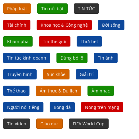
Pháp luật
Tin nổi bật
TIN TỨC
Tài chính
Khoa học & Công nghệ
Đời sống
Khám phá
Tin thế giới
Thời tiết
Tin tức kinh doanh
Đừng bỏ lỡ
Tin ảnh
Truyền hình
Sức khỏe
Giải trí
Thể thao
Ẩm thực & Du lịch
Âm nhạc
Người nổi tiếng
Bóng đá
Nóng trên mạng
Tin video
Giáo dục
FIFA World Cup