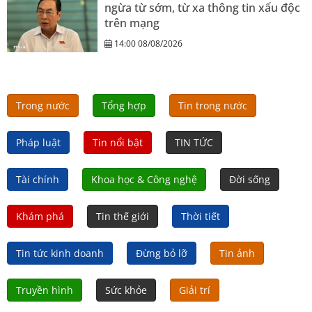
ngừa từ sớm, từ xa thông tin xấu độc
trên mạng
14:00 08/08/2026
Trong nước
Tổng hợp
Tin trong nước
Pháp luật
Tin nổi bật
TIN TỨC
Tài chính
Khoa học & Công nghệ
Đời sống
Khám phá
Tin thế giới
Thời tiết
Tin tức kinh doanh
Đừng bỏ lỡ
Tin ảnh
Truyền hình
Sức khỏe
Giải trí