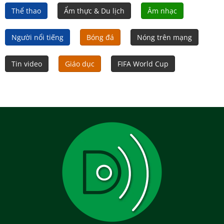
Thể thao
Ẩm thực & Du lịch
Âm nhạc
Người nổi tiếng
Bóng đá
Nóng trên mạng
Tin video
Giáo dục
FIFA World Cup