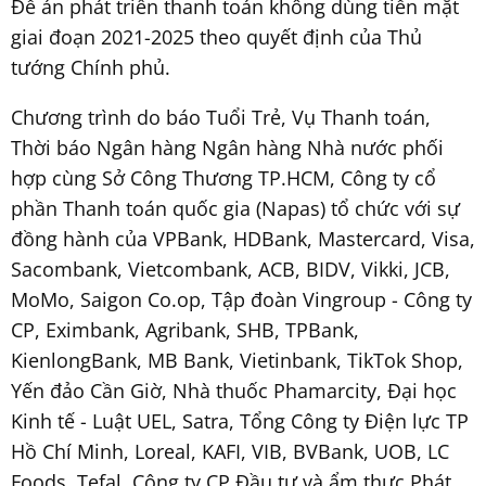
Đề án phát triển thanh toán không dùng tiền mặt
giai đoạn 2021-2025 theo quyết định của Thủ
tướng Chính phủ.
Chương trình do báo Tuổi Trẻ, Vụ Thanh toán,
Thời báo Ngân hàng Ngân hàng Nhà nước phối
hợp cùng Sở Công Thương TP.HCM, Công ty cổ
phần Thanh toán quốc gia (Napas) tổ chức với sự
đồng hành của VPBank, HDBank, Mastercard, Visa,
Sacombank, Vietcombank, ACB, BIDV, Vikki, JCB,
MoMo, Saigon Co.op, Tập đoàn Vingroup - Công ty
CP, Eximbank, Agribank, SHB, TPBank,
KienlongBank, MB Bank, Vietinbank, TikTok Shop,
Yến đảo Cần Giờ, Nhà thuốc Phamarcity, Đại học
Kinh tế - Luật UEL, Satra, Tổng Công ty Điện lực TP
Hồ Chí Minh, Loreal, KAFI, VIB, BVBank, UOB, LC
Foods, Tefal, Công ty CP Đầu tư và ẩm thực Phát