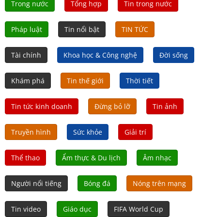
Trong nước
Tổng hợp
Tin trong nước
Pháp luật
Tin nổi bật
TIN TỨC
Tài chính
Khoa học & Công nghệ
Đời sống
Khám phá
Tin thế giới
Thời tiết
Tin tức kinh doanh
Đừng bỏ lỡ
Tin ảnh
Truyền hình
Sức khỏe
Giải trí
Thể thao
Ẩm thực & Du lịch
Âm nhạc
Người nổi tiếng
Bóng đá
Nóng trên mạng
Tin video
Giáo dục
FIFA World Cup