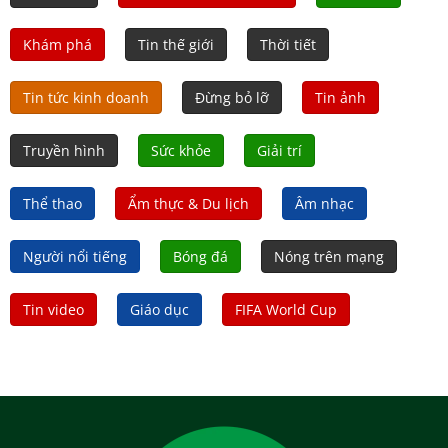
Khám phá
Tin thế giới
Thời tiết
Tin tức kinh doanh
Đừng bỏ lỡ
Tin ảnh
Truyền hình
Sức khỏe
Giải trí
Thể thao
Ẩm thực & Du lịch
Âm nhạc
Người nổi tiếng
Bóng đá
Nóng trên mạng
Tin video
Giáo dục
FIFA World Cup