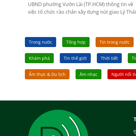
UBND phường Vườn Lài (TP.HCM) thông tin về
việc tổ chức rào chắn xây dựng nút giao Lý Thái
Tổ - Hùng Vương. Việc phân luồng đến nay chư
ghi nhận tình trạng ùn tắc giao thông.
Trong nước
Tổng hợp
Tin trong nước
Khám phá
Tin thế giới
Thời tiết
Ti
Ẩm thực & Du lịch
Âm nhạc
Người nổi t