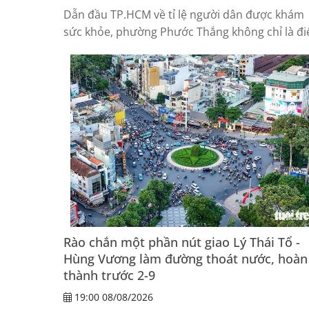
Dẫn đầu TP.HCM về tỉ lệ người dân được khám
sức khỏe, phường Phước Thắng không chỉ là đ
sáng của Chiến dịch 150 ngày đêm khám sức
khỏe toàn dân, mà còn trở thành mô hình để
nhiều địa phương tham khảo.
Rào chắn một phần nút giao Lý Thái Tổ -
Hùng Vương làm đường thoát nước, hoàn
thành trước 2-9
19:00 08/08/2026