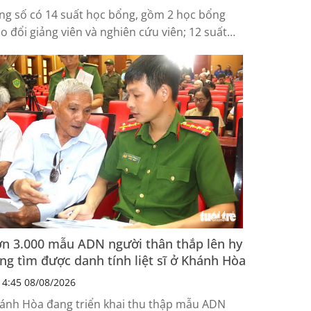
ng số có 14 suất học bổng, gồm 2 học bổng
ao đổi giảng viên và nghiên cứu viên; 12 suất
c bổng trao đổi học tập và nghiên cứu đối với
g viên đang học đại học và sau đại học.
n 3.000 mẫu ADN người thân thắp lên hy
ng tìm được danh tính liệt sĩ ở Khánh Hòa
4:45 08/08/2026
ánh Hòa đang triển khai thu thập mẫu ADN