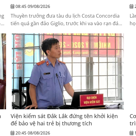
08:45 09/08/2026
2
ng
Thuyền trưởng đưa tàu du lịch Costa Concordia
Lầ
ồ
tiến quá gần đảo Giglio, trước khi va vào rạn đá
họ
khiến 32 người thiệt mạng; ông sau đó rời tàu khi
tr
nhiều hành khách vẫn chưa được sơ tán.
qu
Đả
n
Viện kiểm sát Đắk Lắk đứng tên khởi kiện
Cơ
để bảo vệ hai trẻ bị thương tích
tr
20:45 08/08/2026
1