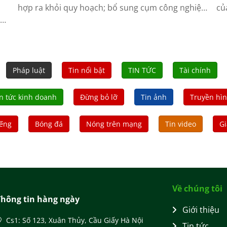
hợp ra khỏi quy hoạch; bổ sung cụm công nghiệp
củ
có lợi thế về giao thông, hạ tầng kỹ thuật, phát
tín
a
triển theo mô hình xanh, sinh thái và công nghệ
cao.
Pháp luật
Tin nổi bật
TIN TỨC
Tài chính
n tức kinh doanh
Đừng bỏ lỡ
Tin ảnh
Truyền hì
iếng
Bóng đá
Nóng trên mạng
Tin video
Gi
Về chúng tôi
Thông tin hàng ngày
Giới thiệu
Cs1: Số 123, Xuân Thủy, Cầu Giấy Hà Nội
Tin tức