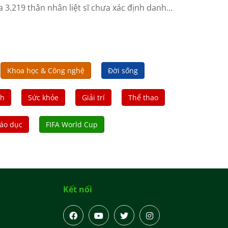
a 3.219 thân nhân liệt sĩ chưa xác định danh
h.
Khoa học & Công nghệ
Đời sống
nh
Sức khỏe
Giải trí
Thể thao
áo dục
FIFA World Cup
Kết nối