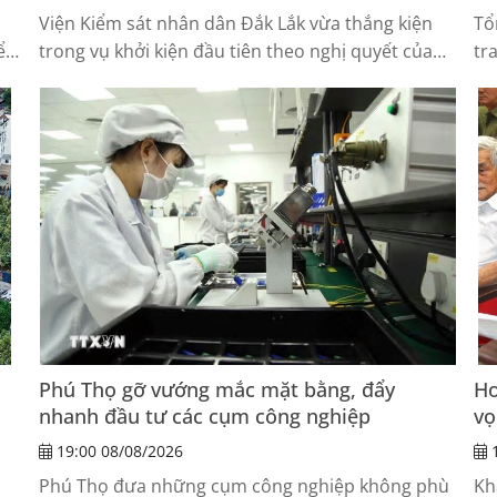
Viện Kiểm sát nhân dân Đắk Lắk vừa thắng kiện
Tổ
iểm
trong vụ khởi kiện đầu tiên theo nghị quyết của
tr
Quốc hội ban hành ngày 24-6-2025, buộc cha mẹ
họ
người gây thương tích bồi thường hơn 50 triệu
ứn
đồng cho hai trẻ bị hại, mở thêm cơ chế bảo vệ
người yếu thế khi không thể tự khởi kiện.
Phú Thọ gỡ vướng mắc mặt bằng, đẩy
Hơ
nhanh đầu tư các cụm công nghiệp
vọ
19:00 08/08/2026
1
Phú Thọ đưa những cụm công nghiệp không phù
Kh