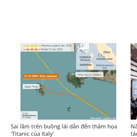
Sai lầm trên buồng lái dẫn đến thảm họa
Nâ
'Titanic của Italy'
tá