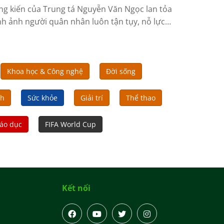
ng kiến của Trung tá Nguyễn Văn Ngọc lan tỏa
nh ảnh người quân nhân luôn tận tụy, nỗ lực
àn thành tốt mọi nhiệm vụ được giao, góp
ần thực hiện hiệu quả công tác tri ân các anh
g liệt sỹ.
Khoa học & Công nghệ
Đời sống
nh
Sức khỏe
Giải trí
Thể thao
áo dục
FIFA World Cup
Kết nối