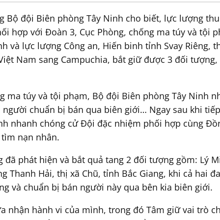
ng Bộ đội Biên phòng Tây Ninh cho biết, lực lượng t
ối hợp với Đoàn 3, Cục Phòng, chống ma túy và tội 
nh và lực lượng Công an, Hiến binh tỉnh Svay Riêng,
iệt Nam sang Campuchia, bắt giữ được 3 đối tượng, 
g ma túy và tội phạm, Bộ đội Biên phòng Tây Ninh n
n người chuẩn bị bán qua biên giới… Ngay sau khi ti
inh nhanh chóng cử Đội đặc nhiệm phối hợp cùng Đồ
y tìm nạn nhân.
g đã phát hiện và bắt quả tang 2 đối tượng gồm: Lý 
g Thanh Hải, thị xã Chũ, tỉnh Bắc Giang, khi cả hai đ
g và chuẩn bị bán người này qua bên kia biên giới.
a nhận hành vi của mình, trong đó Tâm giữ vai trò ch