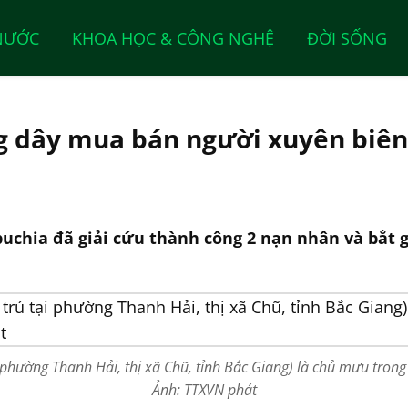
NƯỚC
KHOA HỌC & CÔNG NGHỆ
ĐỜI SỐNG
g dây mua bán người xuyên biên
uchia đã giải cứu thành công 2 nạn nhân và bắt 
 phường Thanh Hải, thị xã Chũ, tỉnh Bắc Giang) là chủ mưu tron
Ảnh: TTXVN phát