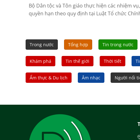
Bộ Dân tộc và Tôn giáo thực hiện các nhiệm vụ,
quyền hạn theo quy định tại Luật Tổ chức Chín
phủ, quy định của Chính phủ về chức năng,
nhiệm vụ, quyền hạn và cơ cấu tổ chức của bộ,
quan ngang bộ.
Trong nước
Tổng hợp
Tin trong nước
Khám phá
Tin thế giới
Thời tiết
Ti
Ẩm thực & Du lịch
Âm nhạc
Người nổi t