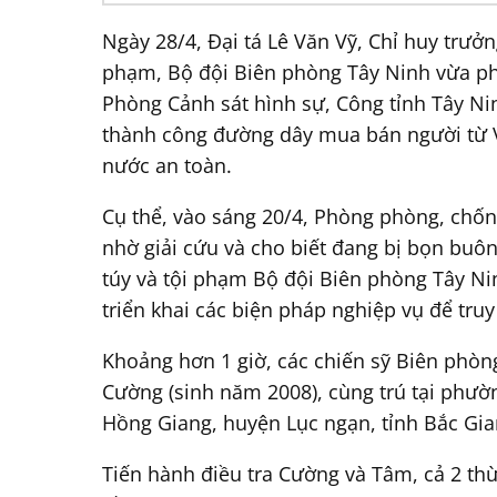
Ngày 28/4, Đại tá Lê Văn Vỹ, Chỉ huy trưở
phạm, Bộ đội Biên phòng Tây Ninh vừa ph
Phòng Cảnh sát hình sự, Công tỉnh Tây Ni
thành công đường dây mua bán người từ V
nước an toàn.
Cụ thể, vào sáng 20/4, Phòng phòng, chốn
nhờ giải cứu và cho biết đang bị bọn buô
túy và tội phạm Bộ đội Biên phòng Tây N
triển khai các biện pháp nghiệp vụ để tru
Khoảng hơn 1 giờ, các chiến sỹ Biên phòn
Cường (sinh năm 2008), cùng trú tại phườn
Hồng Giang, huyện Lục ngạn, tỉnh Bắc Gian
Tiến hành điều tra Cường và Tâm, cả 2 thừ