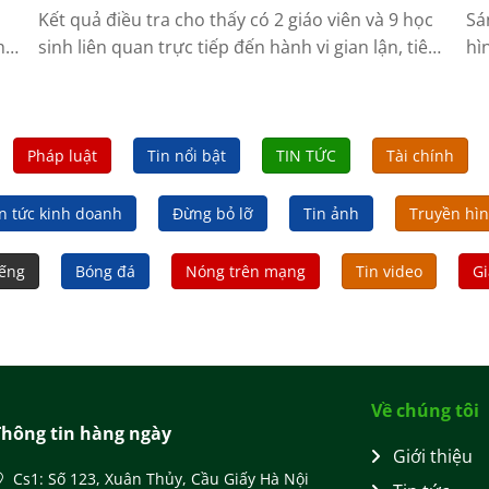
Kết quả điều tra cho thấy có 2 giáo viên và 9 học
Sá
h
sinh liên quan trực tiếp đến hành vi gian lận, tiêu
hì
cực tại Điểm thi Trường THPT Lê Trực (Quảng Trị).
ho
 cơ
ph
hùn
Pháp luật
Tin nổi bật
TIN TỨC
Tài chính
n tức kinh doanh
Đừng bỏ lỡ
Tin ảnh
Truyền hì
iếng
Bóng đá
Nóng trên mạng
Tin video
Gi
Về chúng tôi
Thông tin hàng ngày
Giới thiệu
Cs1: Số 123, Xuân Thủy, Cầu Giấy Hà Nội