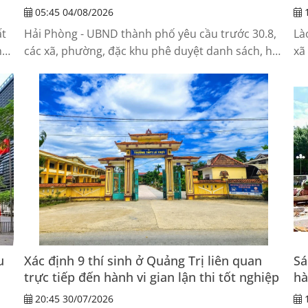
05:45 04/08/2026
1
ất
Hải Phòng - UBND thành phố yêu cầu trước 30.8,
Là
ng,
các xã, phường, đặc khu phê duyệt danh sách, hỗ
xã
trợ kinh phí đối với cán bộ thôn, tổ dân...
lư
u
Xác định 9 thí sinh ở Quảng Trị liên quan
Sá
trực tiếp đến hành vi gian lận thi tốt nghiệp
hà
20:45 30/07/2026
1