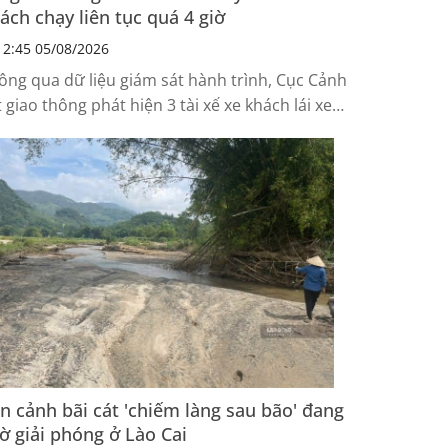
ách chạy liên tục quá 4 giờ
2:45 05/08/2026
ông qua dữ liệu giám sát hành trình, Cục Cảnh
t giao thông phát hiện 3 tài xế xe khách lái xe
ên tục quá 4 giờ nên yêu cầu Đội Cảnh sát giao
ông Bến Thành thuộc Phòng PC08 TP.HCM kiểm
, xử lý.
n cảnh bãi cát 'chiếm làng sau bão' đang
ờ giải phóng ở Lào Cai