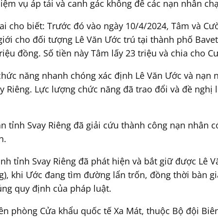
iệm vụ áp tải và canh gác không để các nạn nhân chạ
hai cho biết: Trước đó vào ngày 10/4/2024, Tâm và Cư
iới cho đối tượng Lê Văn Ước trú tại thành phố Bavet
triệu đồng. Số tiền này Tâm lấy 23 triệu và chia cho C
 chức năng nhanh chóng xác định Lê Văn Ước và nạn n
ay Riêng. Lực lượng chức năng đã trao đổi và đề ngh
an tỉnh Svay Riêng đã giải cứu thành công nạn nhân có
n.
inh tỉnh Svay Riêng đã phát hiện và bắt giữ được Lê
g), khi Ước đang tìm đường lẩn trốn, đồng thời bàn
úng quy định của pháp luật.
ên phòng Cửa khẩu quốc tế Xa Mát, thuộc Bộ đội Biên