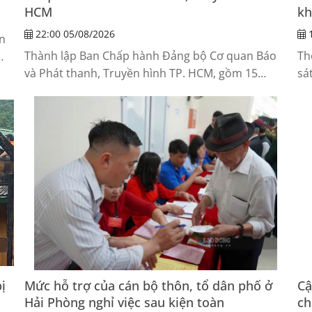
HCM
kh
22:00 05/08/2026
1
n
Thành lập Ban Chấp hành Đảng bộ Cơ quan Báo
Th
và Phát thanh, Truyền hình TP. HCM, gồm 15
sá
thành viên. Ông Lê Văn Minh - Thành ủy viên,
li
Tổng Giám đốc Cơ quan Báo và Phát thanh,
th
Truyền hình TP. HCM được chỉ định giữ chức Bí
tra
và
thư Đảng ủy Cơ quan Báo và Phát thanh, Truyền
hình TP. HCM.
ị
Mức hỗ trợ của cán bộ thôn, tổ dân phố ở
Cậ
Hải Phòng nghỉ việc sau kiện toàn
ch