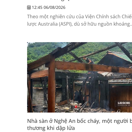
12:45 06/08/2026
Theo một nghiên cứu của Viện Chính sách Chiế
lược Australia (ASPI), dù sở hữu nguồn khoáng
sản thiết yếu dồi dào và cam kết đầu tư lớn,
nhóm Bộ tứ vẫn khó thu hẹp khoảng cách với
Trung Quốc nếu không chuyển từ tư duy khai
thác sang xây dựng một hệ thống công nghiệp 
thể chế thống nhất.
Nhà sàn ở Nghệ An bốc cháy, một người b
thương khi dập lửa