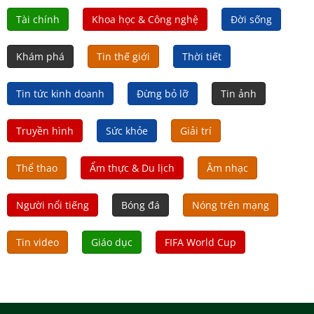
Tài chính
Khoa học & Công nghệ
Đời sống
Khám phá
Tin thế giới
Thời tiết
Tin tức kinh doanh
Đừng bỏ lỡ
Tin ảnh
Truyền hình
Sức khỏe
Giải trí
Thể thao
Ẩm thực & Du lịch
Âm nhạc
Người nổi tiếng
Bóng đá
Nóng trên mạng
Tin video
Giáo dục
FIFA World Cup