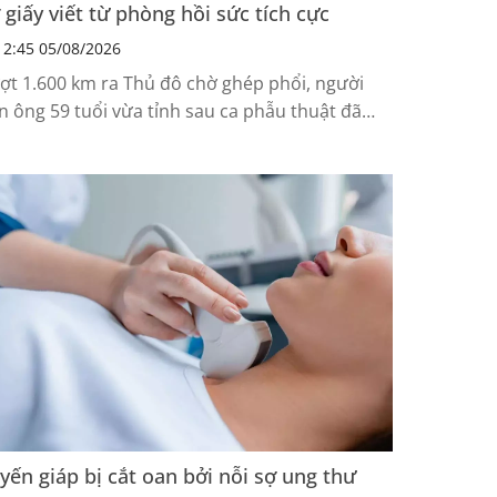
 giấy viết từ phòng hồi sức tích cực
2:45 05/08/2026
ợt 1.600 km ra Thủ đô chờ ghép phổi, người
n ông 59 tuổi vừa tỉnh sau ca phẫu thuật đã
ết vội mẩu giấy hỏi thăm vợ thay vì hỏi về tình
ạng bản thân.
yến giáp bị cắt oan bởi nỗi sợ ung thư