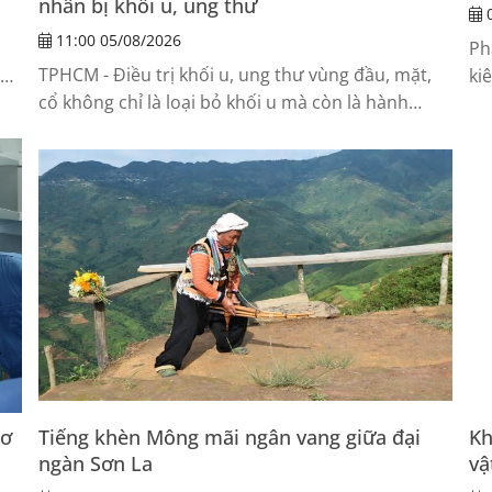
nhân bị khối u, ung thư
0
11:00 05/08/2026
ỗ
Ph
TPHCM - Điều trị khối u, ung thư vùng đầu, mặt,
ăn
ki
cổ không chỉ là loại bỏ khối u mà còn là hành
th
trình khôi phục diện mạo và chức...
qu
cơ
Tiếng khèn Mông mãi ngân vang giữa đại
Kh
ngàn Sơn La
vậ