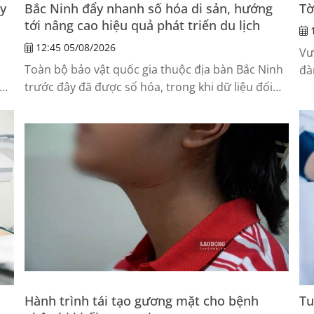
ấy
Bắc Ninh đẩy nhanh số hóa di sản, hướng
Tờ
tới nâng cao hiệu quả phát triển du lịch
1
12:45 05/08/2026
Vư
1
Toàn bộ bảo vật quốc gia thuộc địa bàn Bắc Ninh
đà
ời
trước đây đã được số hóa, trong khi dữ liệu đối
vi
với các bảo vật quốc gia thuộc địa bàn Bắc Giang
tr
cũ mới được cập nhật ở mức hình ảnh.
Hành trình tái tạo gương mặt cho bệnh
Tu