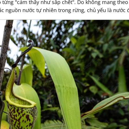
ô từng "cảm thấy như sắp chết". Do không mang theo 
ác nguồn nước tự nhiên trong rừng, chủ yếu là nước