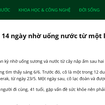
NƯỚC
KHOA HỌC & CÔNG NGHỆ
ĐỜI SỐNG
 14 ngày nhờ uống nước từ một l
ần kỳ nhờ uống sương và nước từ cây nắp ấm sau hai 
ng tìm thấy sáng 6/6. Trước đó, cô là một trong 12 d
rak, từ ngày 23/5. Một ngày sau, cô lạc đoàn và đượ
gười đi cùng, 41 tuổi, gặp vấn đề sức khỏe nên phải d