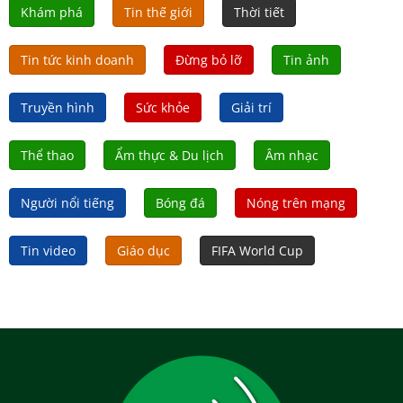
Khám phá
Tin thế giới
Thời tiết
Tin tức kinh doanh
Đừng bỏ lỡ
Tin ảnh
Truyền hình
Sức khỏe
Giải trí
Thể thao
Ẩm thực & Du lịch
Âm nhạc
Người nổi tiếng
Bóng đá
Nóng trên mạng
Tin video
Giáo dục
FIFA World Cup