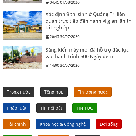
04:45 01/08/2026
Xác định 9 thí sinh ở Quảng Trị liên
quan trực tiếp đến hành vi gian lận thi
tốt nghiệp
20:45 30/07/2026
Sáng kiến máy mòi đá hỗ trợ đắc lực
vào hành trình 500 Ngày đêm
14:00 30/07/2026
Trong nước
Tổng hợp
Tin trong nước
Pháp luật
Tin nổi bật
TIN TỨC
Tài chính
Khoa học & Công nghệ
Đời sống