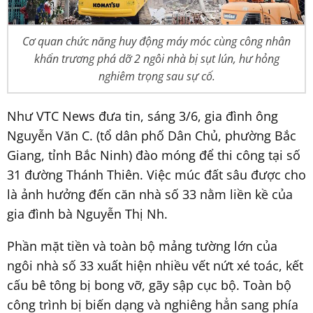
Cơ quan chức năng huy động máy móc cùng công nhân
khẩn trương phá dỡ 2 ngôi nhà bị sụt lún, hư hỏng
nghiêm trọng sau sự cố.
Như VTC News đưa tin, sáng 3/6, gia đình ông
Nguyễn Văn C. (tổ dân phố Dân Chủ, phường Bắc
Giang, tỉnh Bắc Ninh) đào móng để thi công tại số
31 đường Thánh Thiên. Việc múc đất sâu được cho
là ảnh hưởng đến căn nhà số 33 nằm liền kề của
gia đình bà Nguyễn Thị Nh.
Phần mặt tiền và toàn bộ mảng tường lớn của
ngôi nhà số 33 xuất hiện nhiều vết nứt xé toác, kết
cấu bê tông bị bong vỡ, gãy sập cục bộ. Toàn bộ
công trình bị biến dạng và nghiêng hẳn sang phía