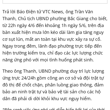
Trả lời Báo Điện tử VTC News, ông Trần Văn
Thanh, Chủ tịch UBND phường Bắc Giang cho biết,
từ 22h ngày 4/6 đến khoảng 1h ngày 5/6, trên địa
bàn xuất hiện mưa lớn kéo dài làm gia tăng nguy
cơ sụt lún, mất an toàn tại khu vực xảy ra sự cố.
Ngay trong đêm, lãnh đạo phường trực tiếp đến
hiện trường kiểm tra, chỉ đạo các lực lượng chức
năng ứng phó với mọi tình huống phát sinh.
Theo ông Thanh, UBND phường duy trì lực lượng
ứng trực 24/24h gồm công an cơ sở và đội trật tự
đô thị để chốt chặn, phân luồng giao thông, đảm
bảo an ninh trật tự và bảo vệ tài sản cho các hộ
dân đã phải di dời khỏi khu vực nguy hiểm.
"Bên cạnh việc ứng phó với diễn biến bất lợi của thời