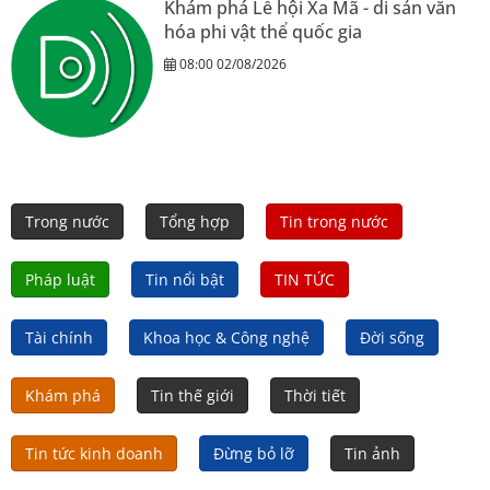
Khám phá Lễ hội Xa Mã - di sản văn
hóa phi vật thể quốc gia
08:00 02/08/2026
Trong nước
Tổng hợp
Tin trong nước
Pháp luật
Tin nổi bật
TIN TỨC
Tài chính
Khoa học & Công nghệ
Đời sống
Khám phá
Tin thế giới
Thời tiết
Tin tức kinh doanh
Đừng bỏ lỡ
Tin ảnh