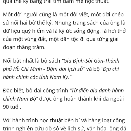
qua thế kỷ bằng trái tim đam mê học thuật.
Một đời người cũng là một đời viết, một đời chép
sử nối hai bờ thế kỷ. Những trang sách của ông là
dữ liệu quý hiếm và là ký ức sống động, là hơi thở
của một vùng đất, một dân tộc đi qua từng giai
đoạn thăng trầm.
Nổi bật nhất là bộ sách
“Gia Định-Sài Gòn-Thành
phố Hồ Chí Minh - Dặm dài lịch sử”
và bộ
“Địa chí
hành chính các tỉnh Nam Kỳ.”
Đặc biệt, bộ đại công trình
“Từ điển địa danh hành
chính Nam Bộ”
được ông hoàn thành khi đã ngoài
90 tuổi.
Với hành trình học thuật bền bỉ và hàng loạt công
trình nghiên cứu đồ sộ về lịch sử, văn hóa, ông đã