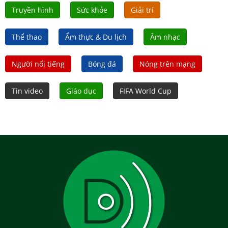
Truyền hình
Sức khỏe
Giải trí
Thể thao
Ẩm thực & Du lịch
Âm nhạc
Người nổi tiếng
Bóng đá
Nóng trên mạng
Tin video
Giáo dục
FIFA World Cup