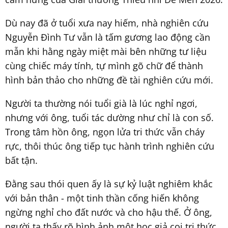
Dù nay đã ở tuổi xưa nay hiếm, nhà nghiên cứu
Nguyễn Đình Tư vẫn là tấm gương lao động cần
mẫn khi hằng ngày miệt mài bên những tư liệu
cùng chiếc máy tính, tự mình gõ chữ để thành
hình bản thảo cho những đề tài nghiên cứu mới.
Người ta thường nói tuổi già là lúc nghỉ ngơi,
nhưng với ông, tuổi tác dường như chỉ là con số.
Trong tâm hồn ông, ngọn lửa tri thức vẫn cháy
rực, thôi thúc ông tiếp tục hành trình nghiên cứu
bất tận.
Đằng sau thói quen ấy là sự kỷ luật nghiêm khắc
với bản thân - một tinh thần cống hiến không
ngừng nghỉ cho đất nước và cho hậu thế. Ở ông,
người ta thấy rõ hình ảnh một học giả coi tri thức