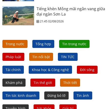
Tiếng khèn Mông mãi ngân vang giữa
đại ngàn Sơn La
21:45 02/08/2026
Trong nước
Tổng hợp
Tin trong nước
Pháp luật
Tin nổi bật
TIN TỨC
Tài chính
Khoa học & Công nghệ
Đời sống
Khám phá
Tin thế giới
Thời tiết
Tin tức kinh doanh
Đừng bỏ lỡ
Tin ảnh
Truyền hình
Sức khỏe
Giải trí