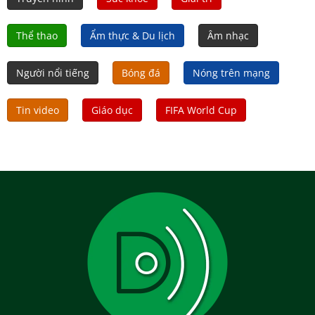
Thể thao
Ẩm thực & Du lịch
Âm nhạc
Người nổi tiếng
Bóng đá
Nóng trên mạng
Tin video
Giáo dục
FIFA World Cup