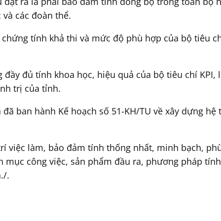
 đặt ra là phải bảo đảm tính đồng bộ trong toàn bộ h
 và các đoàn thể.
chứng tính khả thi và mức độ phù hợp của bộ tiêu chí
ầy đủ tính khoa học, hiệu quả của bộ tiêu chí KPI, 
nh trị của tỉnh.
 đã ban hành Kế hoạch số 51-KH/TU về xây dựng hệ th
trí việc làm, bảo đảm tính thống nhất, minh bạch, ph
 mục công việc, sản phẩm đầu ra, phương pháp tính đ
./.