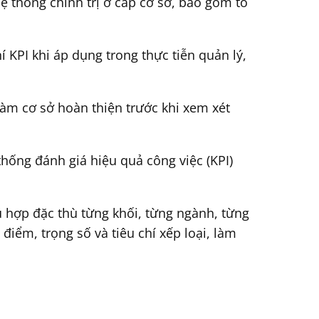
ệ thống chính trị ở cấp cơ sở, bao gồm tổ
 KPI khi áp dụng trong thực tiễn quản lý,
làm cơ sở hoàn thiện trước khi xem xét
ống đánh giá hiệu quả công việc (KPI)
ù hợp đặc thù từng khối, từng ngành, từng
iểm, trọng số và tiêu chí xếp loại, làm