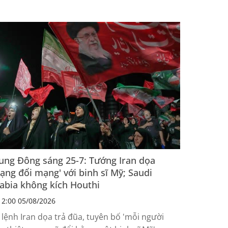
p nhận được bằng lái chỉ sau 6 ngày...
ung Đông sáng 25-7: Tướng Iran dọa
ạng đổi mạng' với binh sĩ Mỹ; Saudi
abia không kích Houthi
2:00 05/08/2026
 lệnh Iran dọa trả đũa, tuyên bố 'mỗi người