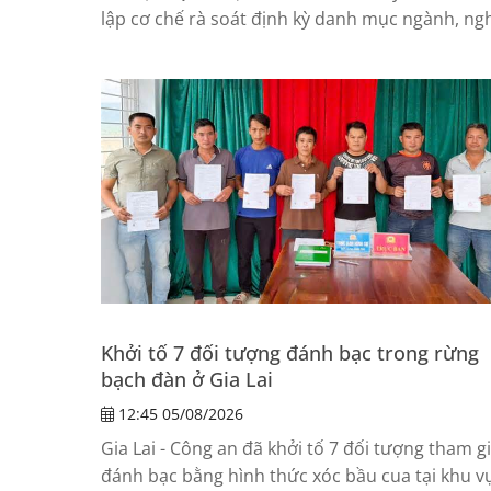
lập cơ chế rà soát định kỳ danh mục ngành, ng
đầu tư kinh doanh có điều kiện để kịp thời loại
những ngành, nghề hoặc điều kiện kinh doanh
không còn phù hợp.
Khởi tố 7 đối tượng đánh bạc trong rừng
bạch đàn ở Gia Lai
12:45 05/08/2026
Gia Lai - Công an đã khởi tố 7 đối tượng tham g
đánh bạc bằng hình thức xóc bầu cua tại khu v