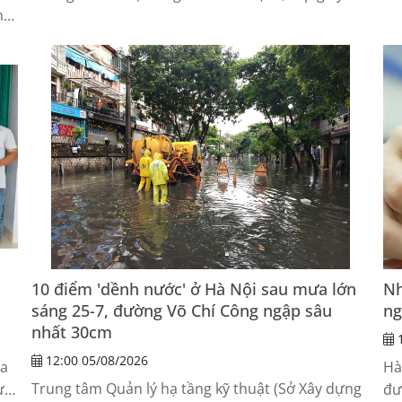
hề
xe đề nghị làm rõ cơ sở...
tư
 bỏ
bá
kh
kh
10 điểm 'dềnh nước' ở Hà Nội sau mưa lớn
Nh
sáng 25-7, đường Võ Chí Công ngập sâu
ng
nhất 30cm
1
12:00 05/08/2026
ia
Hà
Trung tâm Quản lý hạ tầng kỹ thuật (Sở Xây dựng
ực
đư