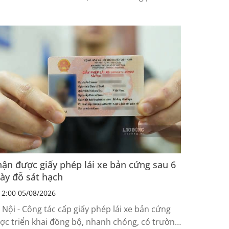
ờng rào, xâm nhập Trường Phổ thông dân tộc
n trú THCS Huổi Một trong đêm. Chính quyền
uyến cáo người dân tuyệt đối không tiếp cận,
ông tự ý xua đuổi voi để bảo đảm an toàn.
ận được giấy phép lái xe bản cứng sau 6
ày đỗ sát hạch
2:00 05/08/2026
 Nội - Công tác cấp giấy phép lái xe bản cứng
ợc triển khai đồng bộ, nhanh chóng, có trường