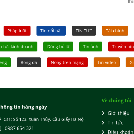
Ir
Quốc giai đoạn tới.
Pháp luật
Tin nổi bật
TIN TỨC
Tài chính
n tức kinh doanh
Đừng bỏ lỡ
Tin ảnh
Truyền hì
iếng
Bóng đá
Nóng trên mạng
Tin video
Gi
Về chúng tôi
Thông tin hàng ngày
Giới thiệu
Cs1: Số 123, Xuân Thủy, Cầu Giấy Hà Nội
Tin tức
0987 654 321
Điều khoản