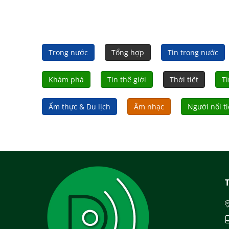
xây dựng công trình dân dụng Hải Phòng.
Trong nước
Tổng hợp
Tin trong nước
Khám phá
Tin thế giới
Thời tiết
Ti
Ẩm thực & Du lịch
Âm nhạc
Người nổi t