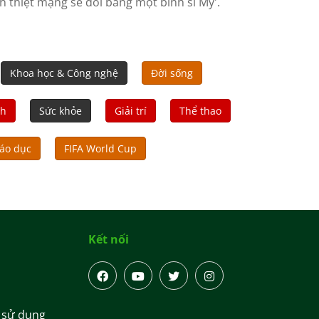
an thiệt mạng sẽ đổi bằng một binh sĩ Mỹ'.
Khoa học & Công nghệ
Đời sống
nh
Sức khỏe
Giải trí
Thể thao
áo dục
FIFA World Cup
Kết nối
 sử dụng