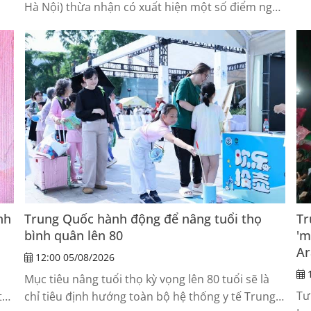
Hà Nội) thừa nhận có xuất hiện một số điểm ngập
hợ
cục bộ mặt đường với chiều sâu khoảng 10-15cm
sau trận mưa lớn sáng 25-7, riêng tại đường Võ
Chí Công có đoạn ngập sâu 30cm.
nh
Trung Quốc hành động để nâng tuổi thọ
Tr
bình quân lên 80
'm
Ar
12:00 05/08/2026
1
Mục tiêu nâng tuổi thọ kỳ vọng lên 80 tuổi sẽ là
Tư
tư
chỉ tiêu định hướng toàn bộ hệ thống y tế Trung