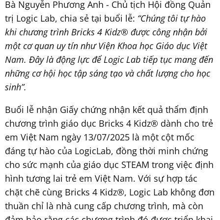
Bà Nguyễn Phương Anh - Chủ tịch Hội đồng Quản
trị Logic Lab, chia sẻ tại buổi lễ:
“Chúng tôi tự hào
khi chương trình Bricks 4 Kidz® được công nhận bởi
một cơ quan uy tín như Viện Khoa học Giáo dục Việt
Nam. Đây là động lực để Logic Lab tiếp tục mang đến
những cơ hội học tập sáng tạo và chất lượng cho học
sinh”.
Buổi lễ nhận Giấy chứng nhận kết quả thẩm định
chương trình giáo dục Bricks 4 Kidz® dành cho trẻ
em Việt Nam ngày 13/07/2025 là một cột mốc
đáng tự hào của LogicLab, đồng thời minh chứng
cho sức mạnh của giáo dục STEAM trong việc định
hình tương lai trẻ em Việt Nam. Với sự hợp tác
chặt chẽ cùng Bricks 4 Kidz®, Logic Lab không đơn
thuần chỉ là nhà cung cấp chương trình, mà còn
đảm bảo rằng các chương trình đó được triển khai