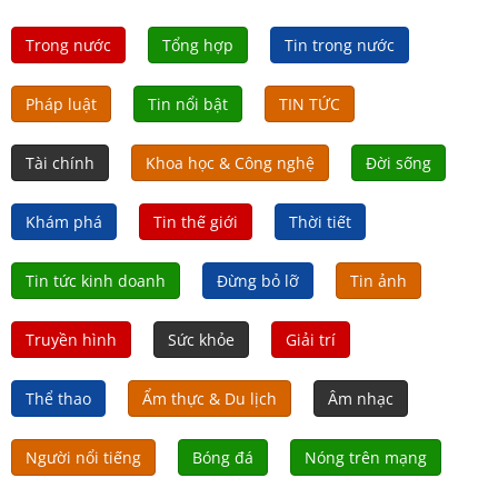
Trong nước
Tổng hợp
Tin trong nước
Pháp luật
Tin nổi bật
TIN TỨC
Tài chính
Khoa học & Công nghệ
Đời sống
Khám phá
Tin thế giới
Thời tiết
Tin tức kinh doanh
Đừng bỏ lỡ
Tin ảnh
Truyền hình
Sức khỏe
Giải trí
Thể thao
Ẩm thực & Du lịch
Âm nhạc
Người nổi tiếng
Bóng đá
Nóng trên mạng