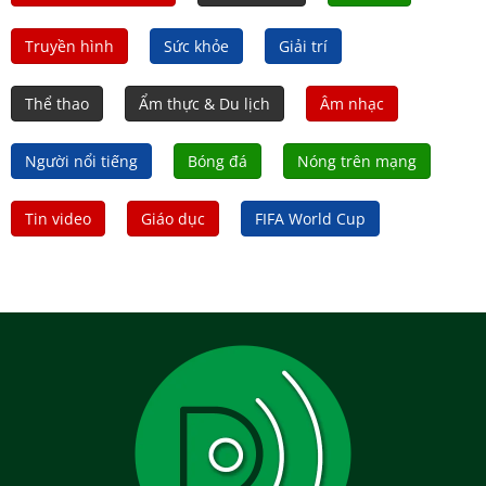
Truyền hình
Sức khỏe
Giải trí
Thể thao
Ẩm thực & Du lịch
Âm nhạc
Người nổi tiếng
Bóng đá
Nóng trên mạng
Tin video
Giáo dục
FIFA World Cup