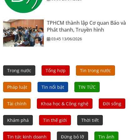
TPHCM thành lập Cơ quan Báo và
Phát thanh, Truyền hình
03:45 13/06/2026
Trong nước
Tổng hợp
Tin trong nước
Pháp luật
Tin nổi bật
TIN TỨC
Tài chính
Khoa học & Công nghệ
Đời sống
Khám phá
Tin thế giới
Thời tiết
Tin tức kinh doanh
Đừng bỏ lỡ
Tin ảnh