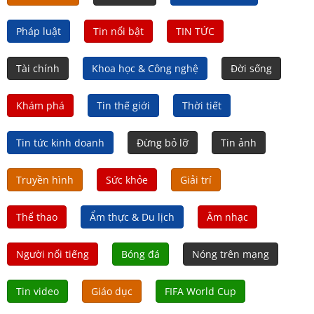
Pháp luật
Tin nổi bật
TIN TỨC
Tài chính
Khoa học & Công nghệ
Đời sống
Khám phá
Tin thế giới
Thời tiết
Tin tức kinh doanh
Đừng bỏ lỡ
Tin ảnh
Truyền hình
Sức khỏe
Giải trí
Thể thao
Ẩm thực & Du lịch
Âm nhạc
Người nổi tiếng
Bóng đá
Nóng trên mạng
Tin video
Giáo dục
FIFA World Cup