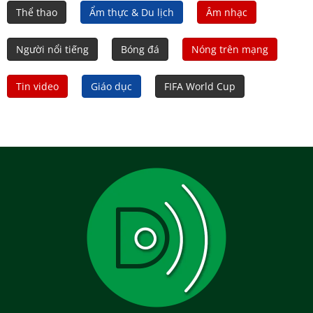
Thể thao
Ẩm thực & Du lịch
Âm nhạc
Người nổi tiếng
Bóng đá
Nóng trên mạng
Tin video
Giáo dục
FIFA World Cup