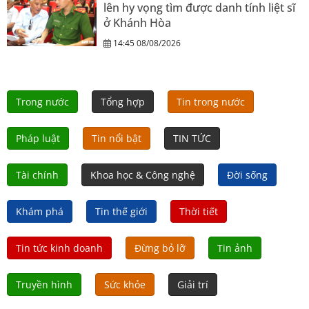
lên hy vọng tìm được danh tính liệt sĩ
ở Khánh Hòa
14:45 08/08/2026
Trong nước
Tổng hợp
Tin trong nước
Pháp luật
Tin nổi bật
TIN TỨC
Tài chính
Khoa học & Công nghệ
Đời sống
Khám phá
Tin thế giới
Thời tiết
Tin tức kinh doanh
Đừng bỏ lỡ
Tin ảnh
Truyền hình
Sức khỏe
Giải trí