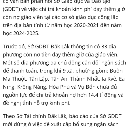
có văn bản phản hồi Sở Giáo dục và Đào tạo
(GDĐT) về việc chi trả khoản kinh phí
dạy thêm
giờ
còn nợ giáo viên tại các cơ sở giáo dục công lập
trên địa bàn tỉnh từ năm học 2020-2021 đến năm
học 2024-2025.
Trước đó, Sở GDĐT Đắk Lắk thông tin có 33 địa
phương còn nợ tiền dạy thêm giờ của giáo viên.
Một số địa phương đã chủ động cân đối ngân sách
để thanh toán, trong khi 9 xã, phường gồm: Buôn
Ma Thuột, Tân Lập, Tân An, Thành Nhất, Ia Rvê, Ea
Ning, Krông Năng, Hòa Phú và Vụ Bổn chưa đủ
nguồn lực để chi trả khoản nợ hơn 14,4 tỉ đồng và
đề nghị tỉnh hỗ trợ kinh phí.
Theo Sở Tài chính Đắk Lắk, báo cáo của Sở GDĐT
mới dừng ở việc đề xuất cấp bổ sung ngân sách