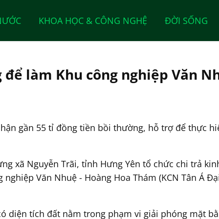
NƯỚC
KHOA HỌC & CÔNG NGHỆ
ĐỜI SỐNG
ng để làm Khu công nghiệp Văn 
ận gần 55 tỉ đồng tiền bồi thường, hỗ trợ để thực 
ng xã Nguyễn Trãi, tỉnh Hưng Yên tổ chức chi trả kin
ng nghiệp Văn Nhuệ - Hoàng Hoa Thám (KCN Tân Á Đại 
ó diện tích đất nằm trong phạm vi giải phóng mặt b