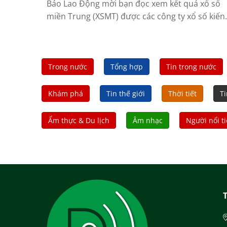
Báo Lao Động mời bạn đọc xem kết quả xổ số
miền Trung (XSMT) được các công ty xổ số kiến
thiết công bố hôm nay (19.7) gồm: Huế, Kon...
Trong nước
Tổng hợp
Tin trong nước
Khám phá
Tin thế giới
Thời tiết
Ti
Ẩm thực & Du lịch
Âm nhạc
Người nổi t