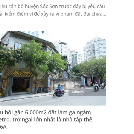
iều cán bộ huyện Sóc Sơn trước đây bị yêu cầu
ải kiểm điểm vì để xảy ra vi phạm đất đai chưa
̛ợc giải quyết dứt điểm.
u hồi gần 6.000m2 đất làm ga ngầm
tro, trở ngại lớn nhất là nhà tập thể
16A