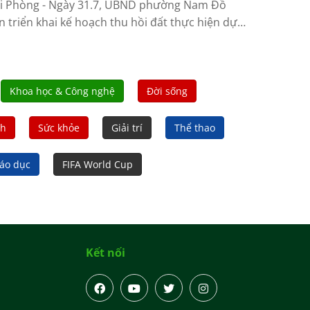
i Phòng - Ngày 31.7, UBND phường Nam Đồ
n triển khai kế hoạch thu hồi đất thực hiện dự
 đầu tư xây dựng tuyến đường bộ cao tốc...
Khoa học & Công nghệ
Đời sống
nh
Sức khỏe
Giải trí
Thể thao
áo dục
FIFA World Cup
Kết nối