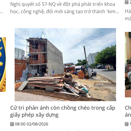
2
Nghị quyết số 57-NQ về đột phá phát triển khoa
Hà
học, công nghệ, đổi mới sáng tạo trở thành 'kim
mặ
chỉ nam' để nền kinh tế Việt Nam giải quyết các
Na
điểm nghẽn, tạo động lực phát triển nhanh và
bền vững.
Cử tri phản ánh còn chồng chéo trong cấp
Ch
giấy phép xây dựng
án
08:00 02/08/2026
1