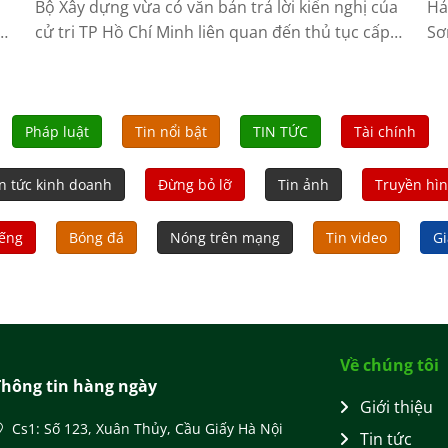
Bộ Xây dựng vừa có văn bản trả lời kiến nghị của
Hả
cử tri TP Hồ Chí Minh liên quan đến thủ tục cấp
Sơ
giấy phép xây dựng .
án
Pháp luật
Tin nổi bật
TIN TỨC
Tài chính
n tức kinh doanh
Đừng bỏ lỡ
Tin ảnh
Truyền hì
iếng
Bóng đá
Nóng trên mạng
Tin video
Gi
Về chúng tôi
Thông tin hàng ngày
Giới thiệu
Cs1: Số 123, Xuân Thủy, Cầu Giấy Hà Nội
Tin tức