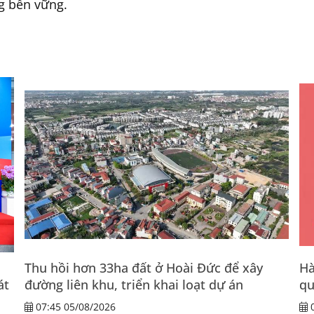
g bền vững.
Thu hồi hơn 33ha đất ở Hoài Đức để xây
Hà
át
đường liên khu, triển khai loạt dự án
qu
07:45 05/08/2026
0