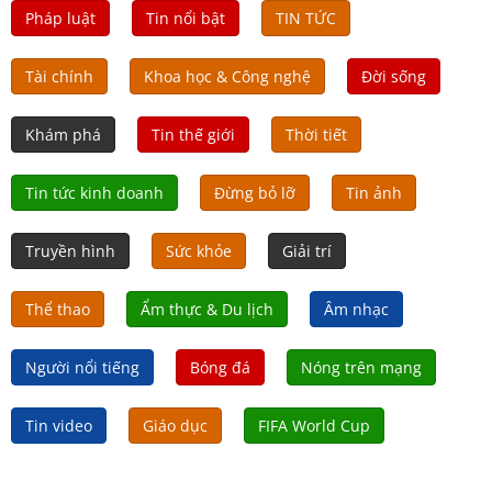
Pháp luật
Tin nổi bật
TIN TỨC
Tài chính
Khoa học & Công nghệ
Đời sống
Khám phá
Tin thế giới
Thời tiết
Tin tức kinh doanh
Đừng bỏ lỡ
Tin ảnh
Truyền hình
Sức khỏe
Giải trí
Thể thao
Ẩm thực & Du lịch
Âm nhạc
Người nổi tiếng
Bóng đá
Nóng trên mạng
Tin video
Giáo dục
FIFA World Cup