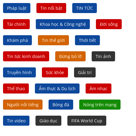
Pháp luật
Tin nổi bật
TIN TỨC
Tài chính
Khoa học & Công nghệ
Đời sống
Khám phá
Tin thế giới
Thời tiết
Tin tức kinh doanh
Đừng bỏ lỡ
Tin ảnh
Truyền hình
Sức khỏe
Giải trí
Thể thao
Ẩm thực & Du lịch
Âm nhạc
Người nổi tiếng
Bóng đá
Nóng trên mạng
Tin video
Giáo dục
FIFA World Cup