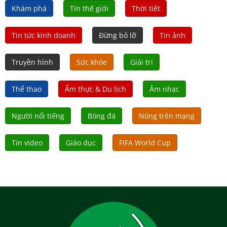
Khám phá
Tin thế giới
Thời tiết
Tin tức kinh doanh
Đừng bỏ lỡ
Tin ảnh
Truyền hình
Sức khỏe
Giải trí
Thể thao
Ẩm thực & Du lịch
Âm nhạc
Người nổi tiếng
Bóng đá
Nóng trên mạng
Tin video
Giáo dục
FIFA World Cup