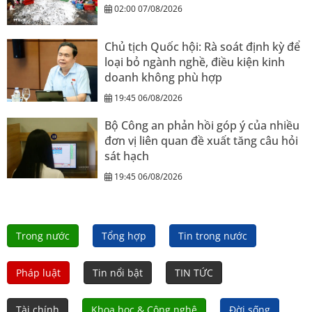
02:00 07/08/2026
Chủ tịch Quốc hội: Rà soát định kỳ để
loại bỏ ngành nghề, điều kiện kinh
doanh không phù hợp
19:45 06/08/2026
Bộ Công an phản hồi góp ý của nhiều
đơn vị liên quan đề xuất tăng câu hỏi
sát hạch
19:45 06/08/2026
Trong nước
Tổng hợp
Tin trong nước
Pháp luật
Tin nổi bật
TIN TỨC
Tài chính
Khoa học & Công nghệ
Đời sống