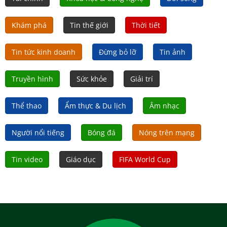
Khám phá
Tin thế giới
Thời tiết
Tin tức kinh doanh
Đừng bỏ lỡ
Tin ảnh
Truyền hình
Sức khỏe
Giải trí
Thể thao
Ẩm thực & Du lịch
Âm nhạc
Người nổi tiếng
Bóng đá
Nóng trên mạng
Tin video
Giáo dục
FIFA World Cup