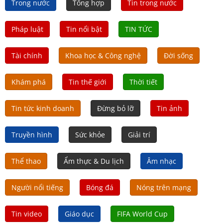
Trong nước
Tổng hợp
Tin trong nước
Pháp luật
Tin nổi bật
TIN TỨC
Tài chính
Khoa học & Công nghệ
Đời sống
Khám phá
Tin thế giới
Thời tiết
Tin tức kinh doanh
Đừng bỏ lỡ
Tin ảnh
Truyền hình
Sức khỏe
Giải trí
Thể thao
Ẩm thực & Du lịch
Âm nhạc
Người nổi tiếng
Bóng đá
Nóng trên mạng
Tin video
Giáo dục
FIFA World Cup