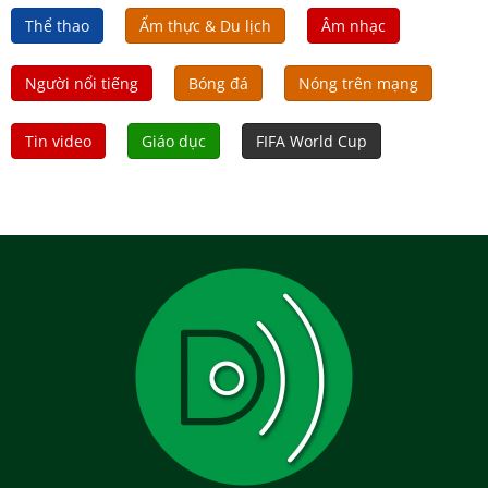
Thể thao
Ẩm thực & Du lịch
Âm nhạc
Người nổi tiếng
Bóng đá
Nóng trên mạng
Tin video
Giáo dục
FIFA World Cup