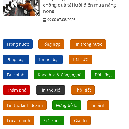
chống quá tải lưới điện mùa nắng
nóng
09:00 07/08/2026
Trong nước
Tổng hợp
Tin trong nước
Pháp luật
Tin nổi bật
TIN TỨC
Tài chính
Khoa học & Công nghệ
Đời sống
Khám phá
Tin thế giới
Thời tiết
Tin tức kinh doanh
Đừng bỏ lỡ
Tin ảnh
Truyền hình
Sức khỏe
Giải trí