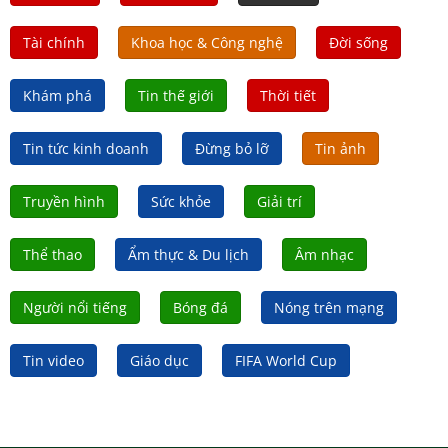
Tài chính
Khoa học & Công nghệ
Đời sống
Khám phá
Tin thế giới
Thời tiết
Tin tức kinh doanh
Đừng bỏ lỡ
Tin ảnh
Truyền hình
Sức khỏe
Giải trí
Thể thao
Ẩm thực & Du lịch
Âm nhạc
Người nổi tiếng
Bóng đá
Nóng trên mạng
Tin video
Giáo dục
FIFA World Cup