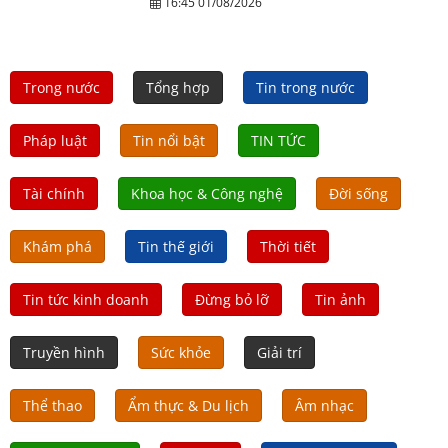
16:45 01/08/2026
Trong nước
Tổng hợp
Tin trong nước
Pháp luật
Tin nổi bật
TIN TỨC
Tài chính
Khoa học & Công nghệ
Đời sống
Khám phá
Tin thế giới
Thời tiết
Tin tức kinh doanh
Đừng bỏ lỡ
Tin ảnh
Truyền hình
Sức khỏe
Giải trí
Thể thao
Ẩm thực & Du lịch
Âm nhạc