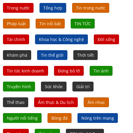
Trong nước
Tổng hợp
Tin trong nước
Pháp luật
Tin nổi bật
TIN TỨC
Tài chính
Khoa học & Công nghệ
Đời sống
Khám phá
Tin thế giới
Thời tiết
Tin tức kinh doanh
Đừng bỏ lỡ
Tin ảnh
Truyền hình
Sức khỏe
Giải trí
Thể thao
Ẩm thực & Du lịch
Âm nhạc
Người nổi tiếng
Bóng đá
Nóng trên mạng