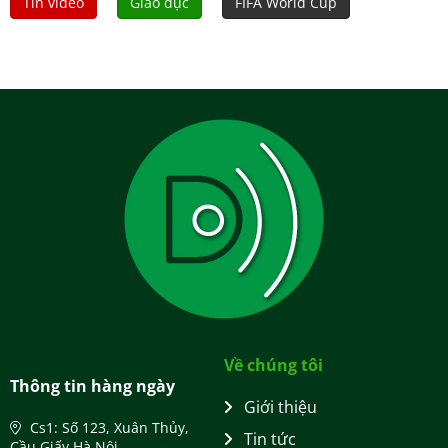
Tin video
Giáo dục
FIFA World Cup
Về chúng tôi
Thông tin hàng ngày
Giới thiệu
Cs1: Số 123, Xuân Thủy,
Tin tức
Cầu Giấy Hà Nội