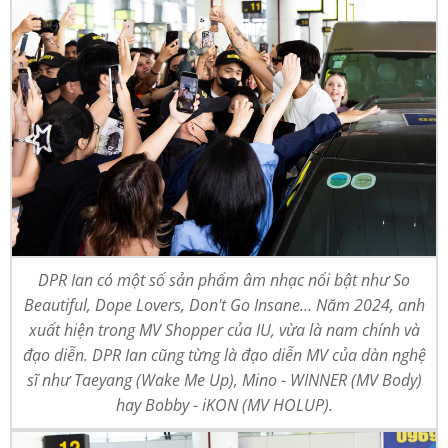
DPR Ian có một số sản phẩm âm nhạc nổi bật như So
Beautiful, Dope Lovers, Don't Go Insane… Năm 2024, anh
xuất hiện trong MV Shopper của IU, vừa là nam chính và
đạo diễn. DPR Ian cũng từng là đạo diễn MV của dàn nghệ
sĩ như Taeyang (Wake Me Up), Mino - WINNER (MV Body)
hay Bobby - iKON (MV HOLUP).