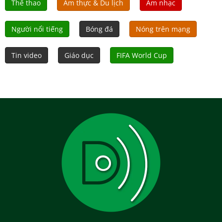
Thể thao
Ẩm thực & Du lịch
Âm nhạc
Người nổi tiếng
Bóng đá
Nóng trên mạng
Tin video
Giáo dục
FIFA World Cup