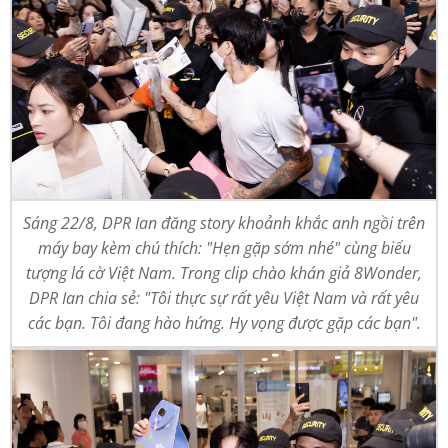
Sáng 22/8, DPR Ian đăng story khoảnh khắc anh ngồi trên
máy bay kèm chú thích: "Hẹn gặp sớm nhé" cùng biểu
tượng lá cờ Việt Nam. Trong clip chào khán giả 8Wonder,
DPR Ian chia sẻ: "Tôi thực sự rất yêu Việt Nam và rất yêu
các bạn. Tôi đang hào hứng. Hy vọng được gặp các bạn".