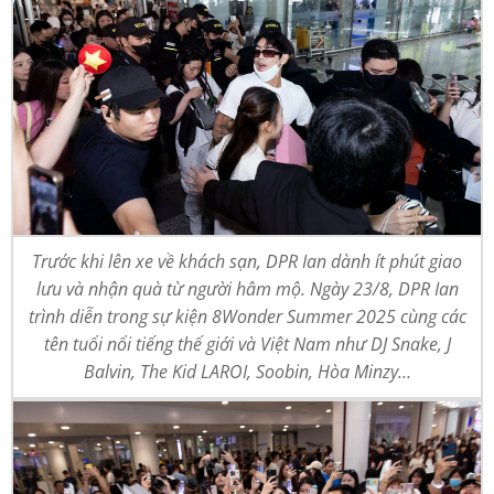
Trước khi lên xe về khách sạn, DPR Ian dành ít phút giao
lưu và nhận quà từ người hâm mộ. Ngày 23/8, DPR Ian
trình diễn trong sự kiện 8Wonder Summer 2025 cùng các
tên tuổi nổi tiếng thế giới và Việt Nam như DJ Snake, J
Balvin, The Kid LAROI, Soobin, Hòa Minzy…