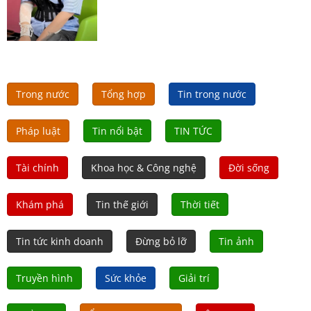
Trong nước
Tổng hợp
Tin trong nước
Pháp luật
Tin nổi bật
TIN TỨC
Tài chính
Khoa học & Công nghệ
Đời sống
Khám phá
Tin thế giới
Thời tiết
Tin tức kinh doanh
Đừng bỏ lỡ
Tin ảnh
Truyền hình
Sức khỏe
Giải trí