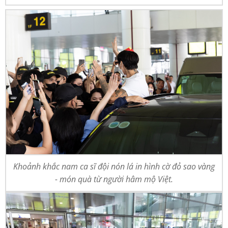
Khoảnh khắc nam ca sĩ đội nón lá in hình cờ đỏ sao vàng
- món quà từ người hâm mộ Việt.