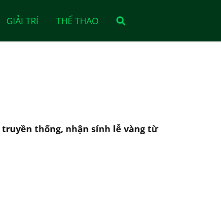
GIẢI TRÍ
THỂ THAO
i truyền thống, nhận sính lễ vàng từ