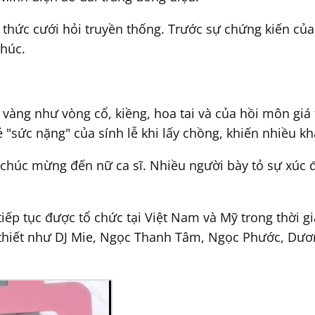
i thức cưới hỏi truyền thống. Trước sự chứng kiến của
phúc.
àng như vòng cổ, kiềng, hoa tai và của hồi môn giá tr
 "sức nặng" của sính lễ khi lấy chồng, khiến nhiều k
 chúc mừng đến nữ ca sĩ. Nhiều người bày tỏ sự xúc 
ếp tục được tổ chức tại Việt Nam và Mỹ trong thời gia
 thiết như DJ Mie, Ngọc Thanh Tâm, Ngọc Phước, Dươ