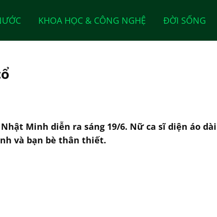
NƯỚC
KHOA HỌC & CÔNG NGHỆ
ĐỜI SỐNG
cổ
 Nhật Minh diễn ra sáng 19/6. Nữ ca sĩ diện áo dà
nh và bạn bè thân thiết.