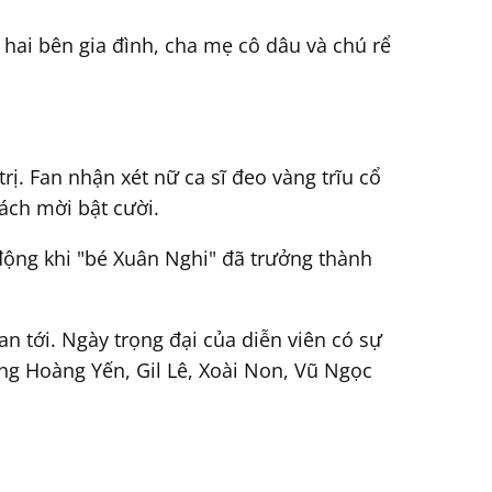
 hai bên gia đình, cha mẹ cô dâu và chú rể
ị. Fan nhận xét nữ ca sĩ đeo vàng trĩu cổ
hách mời bật cười.
động khi "bé Xuân Nghi" đã trưởng thành
n tới. Ngày trọng đại của diễn viên có sự
ng Hoàng Yến, Gil Lê, Xoài Non, Vũ Ngọc