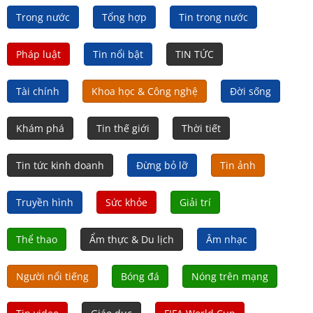
Trong nước
Tổng hợp
Tin trong nước
Pháp luật
Tin nổi bật
TIN TỨC
Tài chính
Khoa học & Công nghệ
Đời sống
Khám phá
Tin thế giới
Thời tiết
Tin tức kinh doanh
Đừng bỏ lỡ
Tin ảnh
Truyền hình
Sức khỏe
Giải trí
Thể thao
Ẩm thực & Du lịch
Âm nhạc
Người nổi tiếng
Bóng đá
Nóng trên mạng