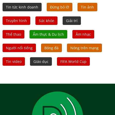
Tin tức kinh doanh
Đừng bỏ lỡ
Tin ảnh
Truyền hình
Sức khỏe
Giải trí
Thể thao
Ẩm thực & Du lịch
Âm nhạc
Người nổi tiếng
Bóng đá
Nóng trên mạng
Tin video
Giáo dục
FIFA World Cup