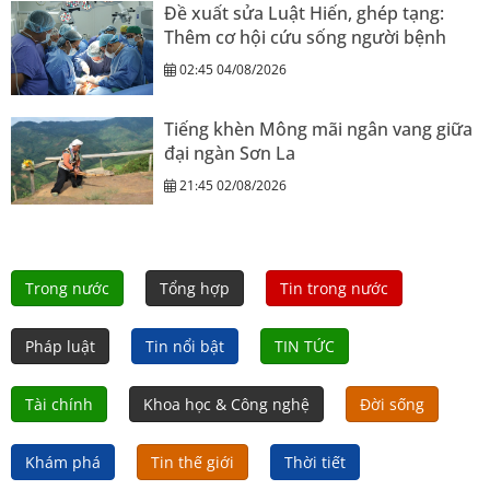
Đề xuất sửa Luật Hiến, ghép tạng:
Thêm cơ hội cứu sống người bệnh
02:45 04/08/2026
Tiếng khèn Mông mãi ngân vang giữa
đại ngàn Sơn La
21:45 02/08/2026
Trong nước
Tổng hợp
Tin trong nước
Pháp luật
Tin nổi bật
TIN TỨC
Tài chính
Khoa học & Công nghệ
Đời sống
Khám phá
Tin thế giới
Thời tiết