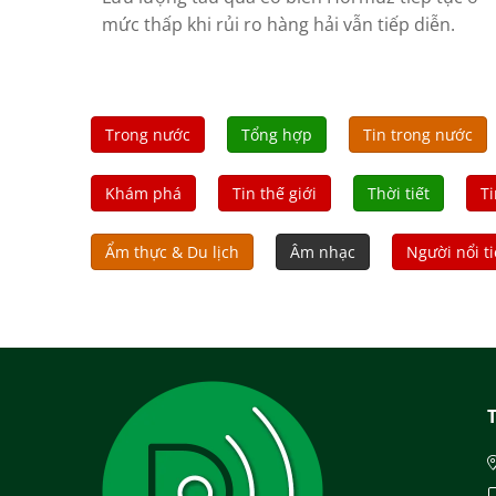
mức thấp khi rủi ro hàng hải vẫn tiếp diễn.
Trong nước
Tổng hợp
Tin trong nước
Khám phá
Tin thế giới
Thời tiết
Ti
Ẩm thực & Du lịch
Âm nhạc
Người nổi t