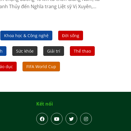
anh Thủy đến Nghĩa trang Liệt sỹ Vị Xuyên,
yên Quang, hàng nghìn cán bộ, chiến sỹ, người
n xúc động hai bên đường đón các Anh hùng
t sỹ trở về.
Khoa học & Công nghệ
Đời sống
nh
Sức khỏe
Giải trí
Thể thao
áo dục
FIFA World Cup
Kết nối