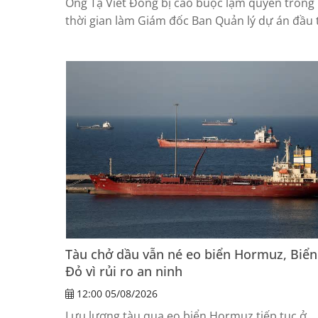
Ông Tạ Viết Đông bị cáo buộc lạm quyền trong
thời gian làm Giám đốc Ban Quản lý dự án đầu 
xây dựng công trình dân dụng Hải Phòng.
Tàu chở dầu vẫn né eo biển Hormuz, Biển
Đỏ vì rủi ro an ninh
12:00 05/08/2026
Lưu lượng tàu qua eo biển Hormuz tiếp tục ở