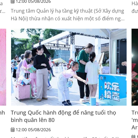
12:00 05/08/2026
ia
Hà
Trung tâm Quản lý hạ tầng kỹ thuật (Sở Xây dựng
ực
đư
Hà Nội) thừa nhận có xuất hiện một số điểm ngập
hợ
cục bộ mặt đường với chiều sâu khoảng 10-15cm
sau trận mưa lớn sáng 25-7, riêng tại đường Võ
Chí Công có đoạn ngập sâu 30cm.
nh
Trung Quốc hành động để nâng tuổi thọ
Tr
bình quân lên 80
'm
Ar
12:00 05/08/2026
1