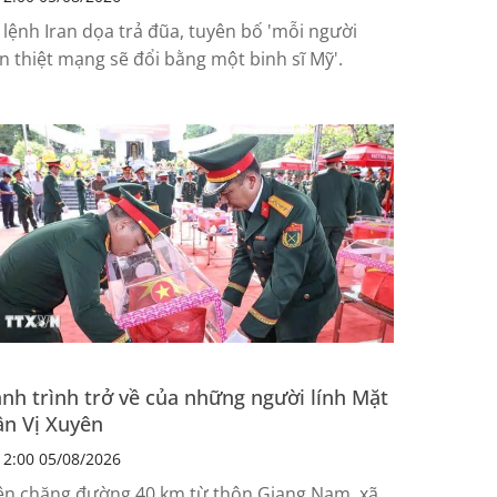
 lệnh Iran dọa trả đũa, tuyên bố 'mỗi người
an thiệt mạng sẽ đổi bằng một binh sĩ Mỹ'.
nh trình trở về của những người lính Mặt
ận Vị Xuyên
2:00 05/08/2026
ên chặng đường 40 km từ thôn Giang Nam, xã