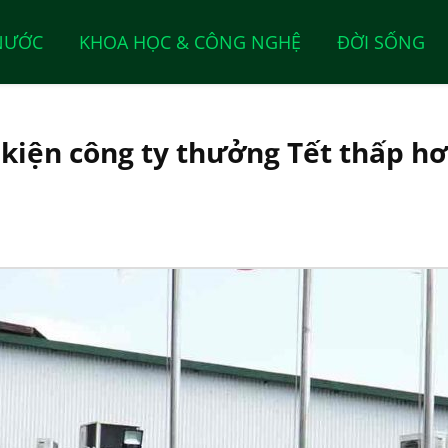
NƯỚC
KHOA HỌC & CÔNG NGHỆ
ĐỜI SỐNG
kiện công ty thưởng Tết thấp h