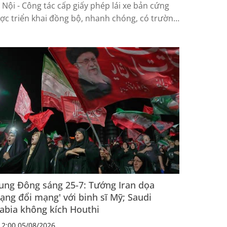
 Nội - Công tác cấp giấy phép lái xe bản cứng
ợc triển khai đồng bộ, nhanh chóng, có trường
p nhận được bằng lái chỉ sau 6 ngày...
ung Đông sáng 25-7: Tướng Iran dọa
ạng đổi mạng' với binh sĩ Mỹ; Saudi
abia không kích Houthi
2:00 05/08/2026