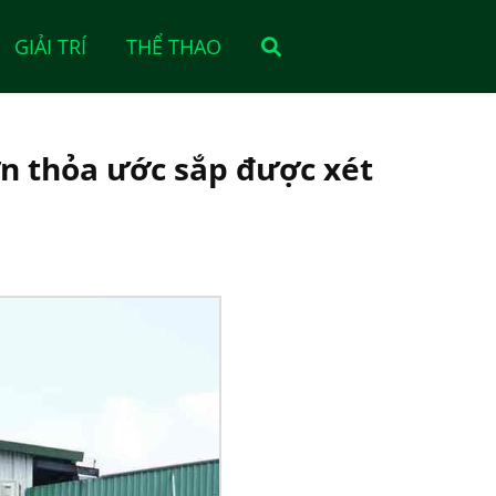
GIẢI TRÍ
THỂ THAO
ơn thỏa ước sắp được xét