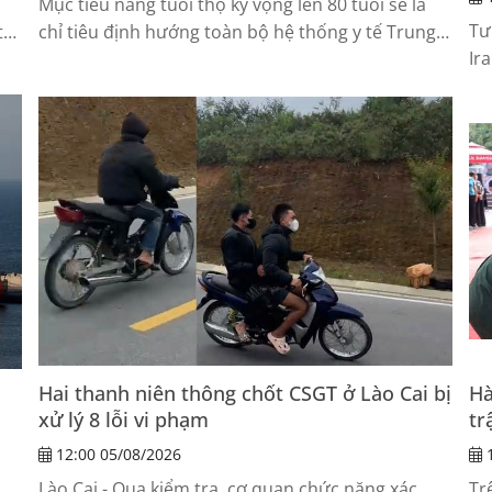
Mục tiêu nâng tuổi thọ kỳ vọng lên 80 tuổi sẽ là
Tư
tư
chỉ tiêu định hướng toàn bộ hệ thống y tế Trung
Ir
Quốc giai đoạn tới.
Hai thanh niên thông chốt CSGT ở Lào Cai bị
Hà
xử lý 8 lỗi vi phạm
tr
12:00 05/08/2026
1
Lào Cai - Qua kiểm tra, cơ quan chức năng xác
Tr