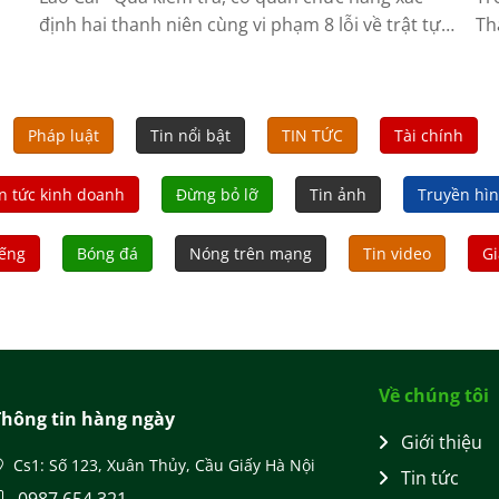
định hai thanh niên cùng vi phạm 8 lỗi về trật tự,
Th
an toàn giao thông.
Tu
dâ
liệ
Pháp luật
Tin nổi bật
TIN TỨC
Tài chính
n tức kinh doanh
Đừng bỏ lỡ
Tin ảnh
Truyền hì
iếng
Bóng đá
Nóng trên mạng
Tin video
Gi
Về chúng tôi
Thông tin hàng ngày
Giới thiệu
Cs1: Số 123, Xuân Thủy, Cầu Giấy Hà Nội
Tin tức