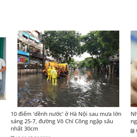
10 điểm 'dềnh nước' ở Hà Nội sau mưa lớn
Nh
sáng 25-7, đường Võ Chí Công ngập sâu
ng
nhất 30cm
1