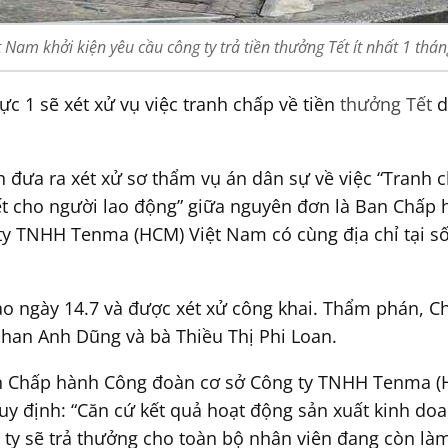
am khởi kiện yêu cầu công ty trả tiền thưởng Tết ít nhất 1 thá
c 1 sẽ xét xử vụ việc tranh chấp về tiền
thưởng Tết
d
 đưa ra xét xử sơ thẩm vụ án dân sự về việc “Tranh c
Tết cho người lao động” giữa nguyên đơn là Ban Chấ
ty TNHH Tenma (HCM) Việt Nam có cùng địa chỉ tại s
vào ngày 14.7 và được xét xử công khai. Thẩm phán, 
han Anh Dũng và bà Thiều Thị Phi Loan.
an Chấp hành Công đoàn cơ sở Công ty TNHH Tenma (H
quy định: “Căn cứ kết quả hoạt động sản xuất kinh do
 ty sẽ trả thưởng cho toàn bộ nhân viên đang còn làm