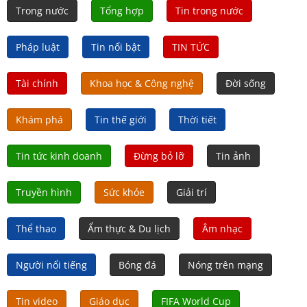
Trong nước
Tổng hợp
Tin trong nước
Pháp luật
Tin nổi bật
TIN TỨC
Tài chính
Khoa học & Công nghệ
Đời sống
Khám phá
Tin thế giới
Thời tiết
Tin tức kinh doanh
Đừng bỏ lỡ
Tin ảnh
Truyền hình
Sức khỏe
Giải trí
Thể thao
Ẩm thực & Du lịch
Âm nhạc
Người nổi tiếng
Bóng đá
Nóng trên mạng
Tin video
Giáo dục
FIFA World Cup