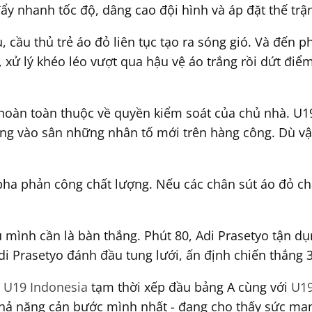
ẩy nhanh tốc độ, dâng cao đội hình và áp đặt thế trậ
, cầu thủ trẻ áo đỏ liên tục tạo ra sóng gió. Và đến p
 xử lý khéo léo vượt qua hậu vệ áo trắng rồi dứt điể
n hoàn toàn thuộc về quyền kiểm soát của chủ nhà. U
ung vào sân những nhân tố mới trên hàng công. Dù vậ
pha phản công chất lượng. Nếu các chân sút áo đỏ chắt
u mình cần là bàn thắng. Phút 80, Adi Prasetyo tận 
i Prasetyo đánh đầu tung lưới, ấn định chiến thắng 
,
U19 Indonesia
tạm thời xếp đầu bảng A cùng với
U19
hả năng cản bước mình nhất - đang cho thấy sức mạn