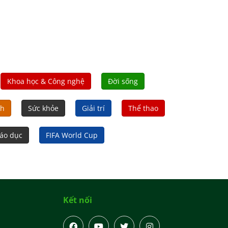
Khoa học & Công nghệ
Đời sống
nh
Sức khỏe
Giải trí
Thể thao
áo dục
FIFA World Cup
Kết nối