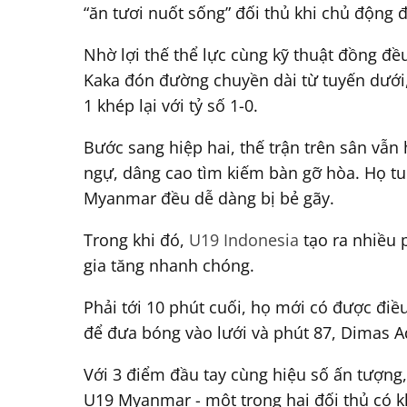
“ăn tươi nuốt sống” đối thủ khi chủ động đ
Nhờ lợi thế thể lực cùng kỹ thuật đồng đều
Kaka đón đường chuyền dài từ tuyến dưới,
1 khép lại với tỷ số 1-0.
Bước sang hiệp hai, thế trận trên sân vẫ
ngự, dâng cao tìm kiếm bàn gỡ hòa. Họ t
Myanmar đều dễ dàng bị bẻ gãy.
Trong khi đó,
U19 Indonesia
tạo ra nhiều 
gia tăng nhanh chóng.
Phải tới 10 phút cuối, họ mới có được điề
để đưa bóng vào lưới và phút 87, Dimas Ad
Với 3 điểm đầu tay cùng hiệu số ấn tượng
U19 Myanmar - một trong hai đối thủ có k