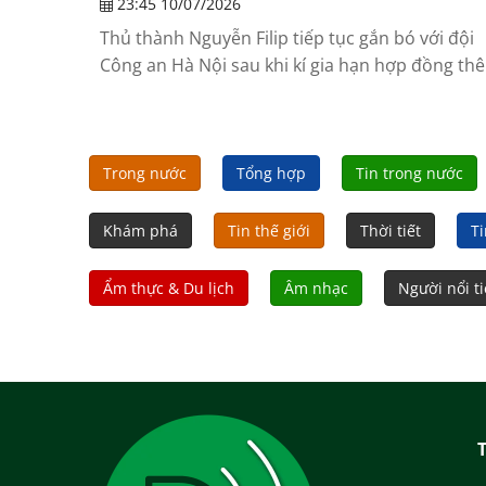
23:45 10/07/2026
Thủ thành Nguyễn Filip tiếp tục gắn bó với đội
Công an Hà Nội sau khi kí gia hạn hợp đồng th
3 năm.
Trong nước
Tổng hợp
Tin trong nước
Khám phá
Tin thế giới
Thời tiết
Ti
Ẩm thực & Du lịch
Âm nhạc
Người nổi t