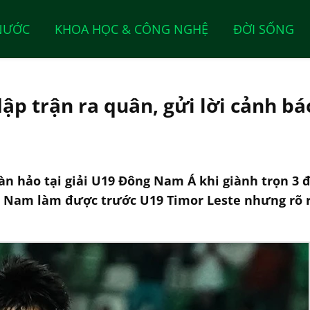
NƯỚC
KHOA HỌC & CÔNG NGHỆ
ĐỜI SỐNG
ập trận ra quân, gửi lời cảnh b
àn hảo tại giải U19 Đông Nam Á khi giành trọn 3
ệt Nam làm được trước U19 Timor Leste nhưng rõ 