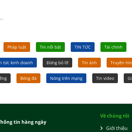
êm
Pháp luật
Tin nổi bật
TIN TỨC
Tài chính
n tức kinh doanh
Đừng bỏ lỡ
Tin ảnh
Truyền hì
iếng
Bóng đá
Nóng trên mạng
Tin video
Gi
Về chúng tôi
Thông tin hàng ngày
Giới thiệu