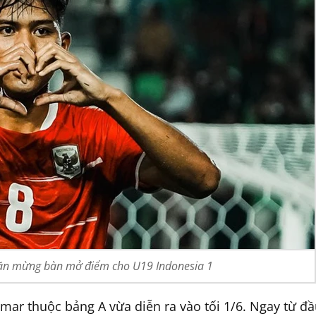
 ăn mừng bàn mở điểm cho U19 Indonesia 1
ar thuộc bảng A vừa diễn ra vào tối 1/6. Ngay từ đầ