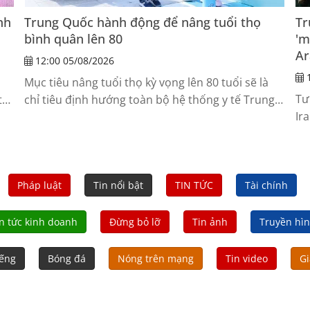
nh
Trung Quốc hành động để nâng tuổi thọ
Tr
bình quân lên 80
'm
Ar
12:00 05/08/2026
1
Mục tiêu nâng tuổi thọ kỳ vọng lên 80 tuổi sẽ là
Tư
tư
chỉ tiêu định hướng toàn bộ hệ thống y tế Trung
Ir
Quốc giai đoạn tới.
Pháp luật
Tin nổi bật
TIN TỨC
Tài chính
n tức kinh doanh
Đừng bỏ lỡ
Tin ảnh
Truyền hì
iếng
Bóng đá
Nóng trên mạng
Tin video
Gi