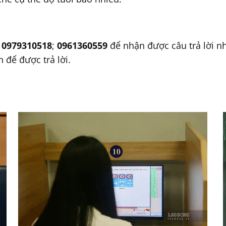
:
0979310518
;
0961360559
để nhận được câu trả lời n
để được trả lời.