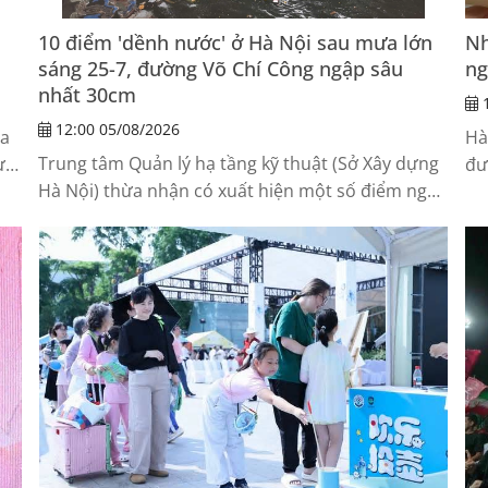
10 điểm 'dềnh nước' ở Hà Nội sau mưa lớn
Nh
sáng 25-7, đường Võ Chí Công ngập sâu
ng
nhất 30cm
1
12:00 05/08/2026
ia
Hà
Trung tâm Quản lý hạ tầng kỹ thuật (Sở Xây dựng
ực
đư
Hà Nội) thừa nhận có xuất hiện một số điểm ngập
hợ
cục bộ mặt đường với chiều sâu khoảng 10-15cm
sau trận mưa lớn sáng 25-7, riêng tại đường Võ
Chí Công có đoạn ngập sâu 30cm.