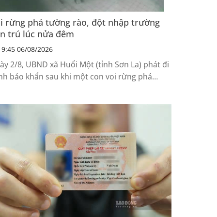
i rừng phá tường rào, đột nhập trường
n trú lúc nửa đêm
9:45 06/08/2026
ày 2/8, UBND xã Huổi Một (tỉnh Sơn La) phát đi
nh báo khẩn sau khi một con voi rừng phá
ờng rào, xâm nhập Trường Phổ thông dân tộc
n trú THCS Huổi Một trong đêm. Chính quyền
uyến cáo người dân tuyệt đối không tiếp cận,
ông tự ý xua đuổi voi để bảo đảm an toàn.