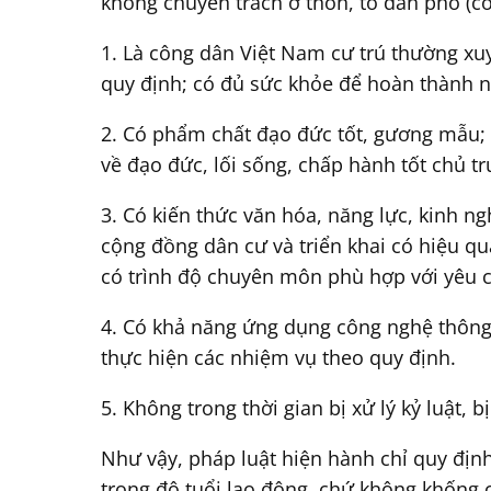
không chuyên trách ở thôn, tổ dân phố (có
1. Là công dân Việt Nam cư trú thường xuyê
quy định; có đủ sức khỏe để hoàn thành n
2. Có phẩm chất đạo đức tốt, gương mẫu; 
về đạo đức, lối sống, chấp hành tốt chủ 
3. Có kiến thức văn hóa, năng lực, kinh 
cộng đồng dân cư và triển khai có hiệu q
có trình độ chuyên môn phù hợp với yêu c
4. Có khả năng ứng dụng công nghệ thông 
thực hiện các nhiệm vụ theo quy định.
5. Không trong thời gian bị xử lý kỷ luật,
Như vậy, pháp luật hiện hành chỉ quy địn
trong độ tuổi lao động, chứ không khống c