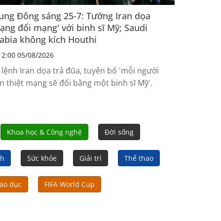
ung Đông sáng 25-7: Tướng Iran dọa
ạng đổi mạng' với binh sĩ Mỹ; Saudi
abia không kích Houthi
2:00 05/08/2026
 lệnh Iran dọa trả đũa, tuyên bố 'mỗi người
an thiệt mạng sẽ đổi bằng một binh sĩ Mỹ'.
Khoa học & Công nghệ
Đời sống
nh
Sức khỏe
Giải trí
Thể thao
áo dục
FIFA World Cup