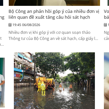
Bộ Công an phản hồi góp ý của nhiều đơn vị
Vo
ng
liên quan đề xuất tăng câu hỏi sát hạch
bá
19:45 06/08/2026
1
Nhiều đơn vị khi góp ý với cơ quan soạn thảo
Ng
t
Thông tư của Bộ Công an về sát hạch, cấp giấy lái
cả
hề
xe đề nghị làm rõ cơ sở...
tư
 bỏ
bá
kh
kh