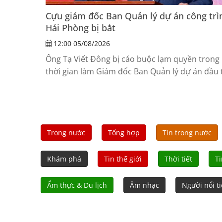
Cựu giám đốc Ban Quản lý dự án công trì
Hải Phòng bị bắt
12:00 05/08/2026
Ông Tạ Viết Đông bị cáo buộc lạm quyền trong
thời gian làm Giám đốc Ban Quản lý dự án đầu 
xây dựng công trình dân dụng Hải Phòng.
Trong nước
Tổng hợp
Tin trong nước
Khám phá
Tin thế giới
Thời tiết
Ti
Ẩm thực & Du lịch
Âm nhạc
Người nổi t