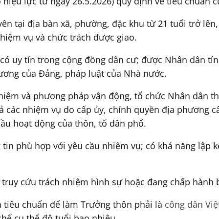
 hiệu lực từ ngày 26.5.2026) quy định về tiêu chuẩn 
n tại địa bàn xã, phường, đặc khu từ 21 tuổi trở lên,
hiệm vụ và chức trách được giao.
có uy tín trong cộng đồng dân cư; được Nhân dân tí
trương của Đảng, pháp luật của Nhà nước.
nghiệm và phương pháp vận động, tổ chức Nhân dân thự
uả các nhiệm vụ do cấp ủy, chính quyền địa phương c
ầu hoạt động của thôn, tổ dân phố.
tin phù hợp với yêu cầu nhiệm vụ; có khả năng lập k
 bị truy cứu trách nhiệm hình sự hoặc đang chấp hành
h tiêu chuẩn để làm Trưởng thôn phải là
công dân Vi
hế cụ thể độ tuổi bao nhiêu.