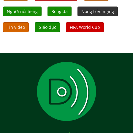
Người nổi tiếng
Bóng đá
Nóng trên mạng
Tin video
Giáo dục
FIFA World Cup