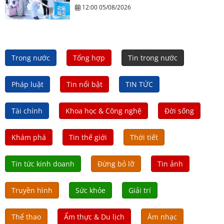
12:00 05/08/2026
Trong nước
Tổng hợp
Tin trong nước
Pháp luật
Tin nổi bật
TIN TỨC
Tài chính
Khoa học & Công nghệ
Đời sống
Khám phá
Tin thế giới
Thời tiết
Tin tức kinh doanh
Đừng bỏ lỡ
Tin ảnh
Truyền hình
Sức khỏe
Giải trí
Thể thao
Ẩm thực & Du lịch
Âm nhạc