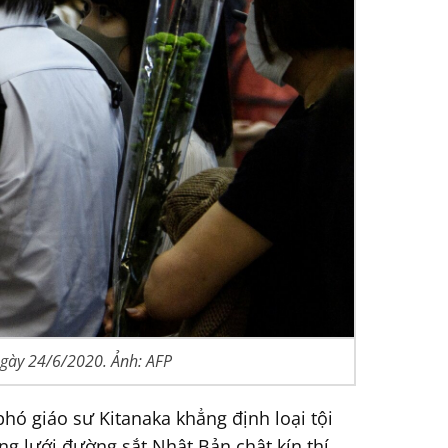
ngày 24/6/2020. Ảnh: AFP
hó giáo sư Kitanaka khẳng định loại tội
g lưới đường sắt Nhật Bản chật kín thí