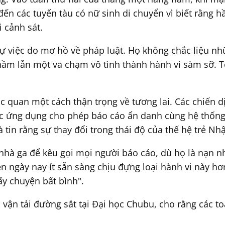
 đến các tuyến tàu có nữ sinh di chuyển vì biết rằng h
ới cảnh sát.
việc do mơ hồ về pháp luật. Họ không chắc liệu nhữ
hầm lẫn một va chạm vô tình thành hành vi sàm sỡ. T
ạc quan một cách thận trọng về tương lai. Các chiến 
 ứng dụng cho phép báo cáo ẩn danh cùng hệ thống 
 tin rằng sự thay đổi trong thái độ của thế hệ trẻ Nh
nhà ga để kêu gọi mọi người báo cáo, dù họ là nạn n
ên ngày nay ít sẵn sàng chịu đựng loại hành vi này h
hấy chuyện bất bình".
h vận tải đường sắt tại Đại học Chubu, cho rằng các 