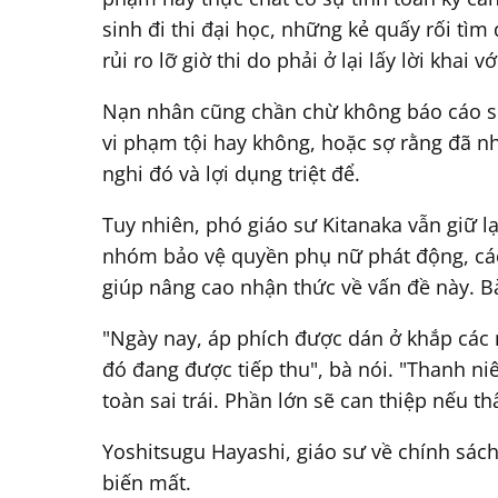
sinh đi thi đại học, những kẻ quấy rối tìm
rủi ro lỡ giờ thi do phải ở lại lấy lời khai v
Nạn nhân cũng chần chừ không báo cáo sự 
vi phạm tội hay không, hoặc sợ rằng đã n
nghi đó và lợi dụng triệt để.
Tuy nhiên, phó giáo sư Kitanaka vẫn giữ l
nhóm bảo vệ quyền phụ nữ phát động, các
giúp nâng cao nhận thức về vấn đề này. Bà
"Ngày nay, áp phích được dán ở khắp các 
đó đang được tiếp thu", bà nói. "Thanh ni
toàn sai trái. Phần lớn sẽ can thiệp nếu t
Yoshitsugu Hayashi, giáo sư về chính sác
biến mất.