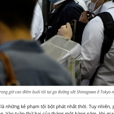
trong giờ cao điểm buổi tối tại ga đường sắt Shinagawa ở Tokyo 
à những kẻ phạm tội bột phát nhất thời. Tuy nhiên, p
ng. Vào tuần thứ hai của tháng một hàng năm, khi mạn