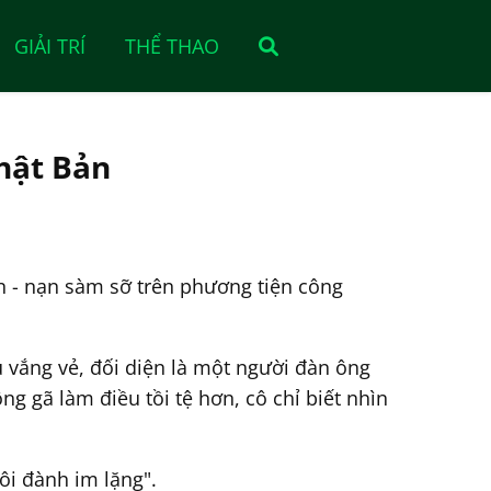
GIẢI TRÍ
THỂ THAO
Nhật Bản
n - nạn sàm sỡ trên phương tiện công
u vắng vẻ, đối diện là một người đàn ông
g gã làm điều tồi tệ hơn, cô chỉ biết nhìn
tôi đành im lặng".