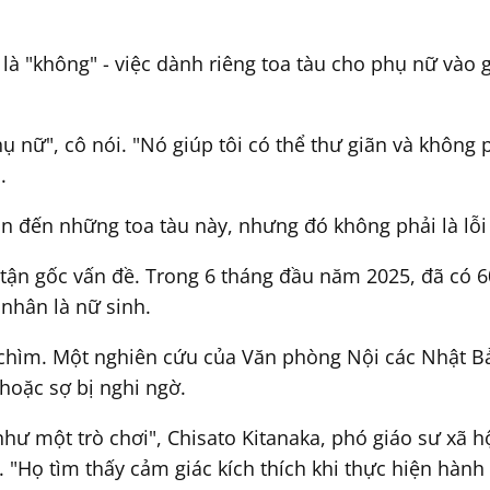
là "không" - việc dành riêng toa tàu cho phụ nữ vào g
ụ nữ", cô nói. "Nó giúp tôi có thể thư giãn và không
.
ần đến những toa tàu này, nhưng đó không phải là lỗi 
ận gốc vấn đề. Trong 6 tháng đầu năm 2025, đã có 606
 nhân là nữ sinh.
 chìm. Một nghiên cứu của Văn phòng Nội các Nhật B
hoặc sợ bị nghi ngờ.
hư một trò chơi", Chisato Kitanaka, phó giáo sư xã h
t. "Họ tìm thấy cảm giác kích thích khi thực hiện hành