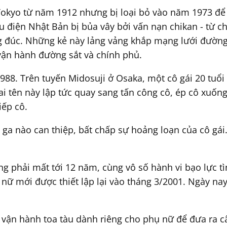
 Tokyo từ năm 1912 nhưng bị loại bỏ vào năm 1973 để
tàu điện Nhật Bản bị bủa vây bởi vấn nạn chikan - từ 
g đúc. Những kẻ này lảng vảng khắp mạng lưới đường s
vận hành đường sắt và chính phủ.
988. Trên tuyến Midosuji ở Osaka, một cô gái 20 tuổi
i tên này lập tức quay sang tấn công cô, ép cô xuốn
iếp cô.
a nào can thiệp, bất chấp sự hoảng loạn của cô gái.
g phải mất tới 12 năm, cùng vô số hành vi bạo lực tì
nữ mới được thiết lập lại vào tháng 3/2001. Ngày nay
vận hành toa tàu dành riêng cho phụ nữ để đưa ra c