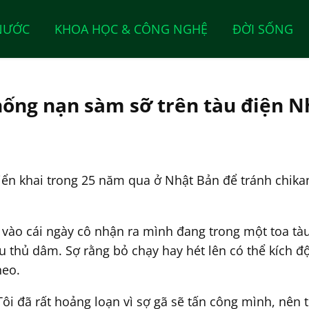
NƯỚC
KHOA HỌC & CÔNG NGHỆ
ĐỜI SỐNG
 chống nạn sàm sỡ trên tàu điện 
iển khai trong 25 năm qua ở Nhật Bản để tránh chika
 vào cái ngày cô nhận ra mình đang trong một toa tà
 thủ dâm. Sợ rằng bỏ chạy hay hét lên có thể kích độn
heo.
 "Tôi đã rất hoảng loạn vì sợ gã sẽ tấn công mình, nên 