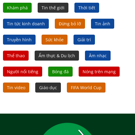
Khám phá
Tin thế giới
Thời tiết
Tin tức kinh doanh
Đừng bỏ lỡ
Tin ảnh
Truyền hình
Sức khỏe
Giải trí
Thể thao
Ẩm thực & Du lịch
Âm nhạc
Người nổi tiếng
Bóng đá
Nóng trên mạng
Tin video
Giáo dục
FIFA World Cup