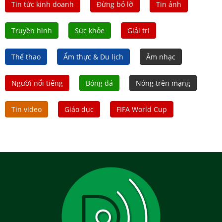
Tin tức kinh doanh
Đừng bỏ lỡ
Tin ảnh
Truyền hình
Sức khỏe
Giải trí
Thể thao
Ẩm thực & Du lịch
Âm nhạc
Người nổi tiếng
Bóng đá
Nóng trên mạng
Tin video
Giáo dục
FIFA World Cup