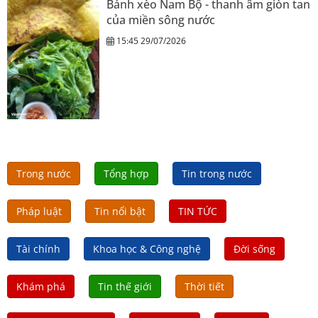
Bánh xèo Nam Bộ - thanh âm giòn tan
của miền sông nước
15:45 29/07/2026
Trong nước
Tổng hợp
Tin trong nước
Pháp luật
Tin nổi bật
TIN TỨC
Tài chính
Khoa học & Công nghệ
Đời sống
Khám phá
Tin thế giới
Thời tiết