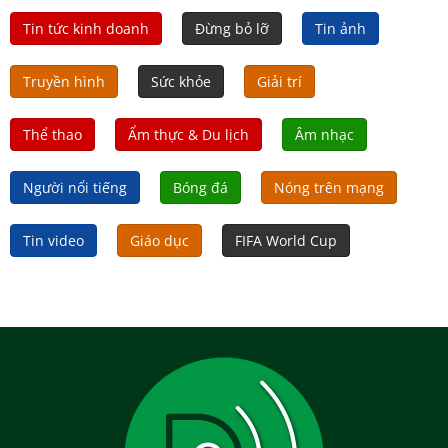
Tin tức kinh doanh
Đừng bỏ lỡ
Tin ảnh
Truyền hình
Sức khỏe
Giải trí
Thể thao
Ẩm thực & Du lịch
Âm nhạc
Người nổi tiếng
Bóng đá
Nóng trên mạng
Tin video
Giáo dục
FIFA World Cup