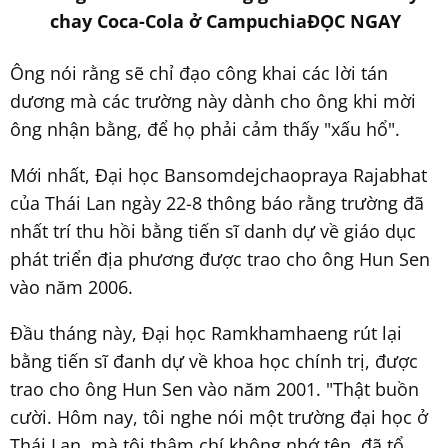
chay Coca-Cola ở Campuchia
ĐỌC NGAY
Ông nói rằng sẽ chỉ đạo công khai các lời tán
dương mà các trường này dành cho ông khi mời
ông nhận bằng, để họ phải cảm thấy "xấu hổ".
Mới nhất, Đại học Bansomdejchaopraya Rajabhat
của Thái Lan ngày 22-8 thông báo rằng trường đã
nhất trí thu hồi bằng tiến sĩ danh dự về giáo dục
phát triển địa phương được trao cho ông Hun Sen
vào năm 2006.
Đầu tháng này, Đại học Ramkhamhaeng rút lại
bằng tiến sĩ đanh dự về khoa học chính trị, được
trao cho ông Hun Sen vào năm 2001. "Thật buồn
cười. Hôm nay, tôi nghe nói một trường đại học ở
Thái Lan, mà tôi thậm chí không nhớ tên, đã tổ