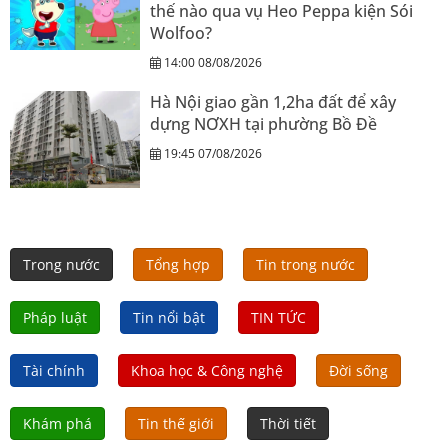
thế nào qua vụ Heo Peppa kiện Sói
Wolfoo?
14:00 08/08/2026
Hà Nội giao gần 1,2ha đất để xây
dựng NƠXH tại phường Bồ Đề
19:45 07/08/2026
Trong nước
Tổng hợp
Tin trong nước
Pháp luật
Tin nổi bật
TIN TỨC
Tài chính
Khoa học & Công nghệ
Đời sống
Khám phá
Tin thế giới
Thời tiết