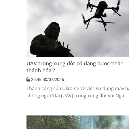
UAV trong xung đột có đang được 'thần
thánh hóa'?
20:45 30/07/2026
Thành công của Ukraine về việc sử dụng máy b
không người lái (UAV) trong xung đột với Nga
đang tạo ra một xu hướng đáng lo ngại: nhiều
người bắt đầu xem UAV là lời giải cho mọi bài
toán quốc phòng.