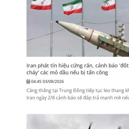
Iran phát tín hiệu cứng rắn, cảnh báo 'đốt
cháy' các mỏ dầu nếu bị tấn công
04:45 03/08/2026
Căng thẳng tại Trung Đông tiếp tục leo thang k
Iran ngày 2/8 cảnh báo sẽ đáp trả mạnh mẽ nế
Mỹ tiến hành thêm các cuộc tấn công nhằm và
nước này, đồng thời tuyên bố hạ tầng năng lư
của các quốc gia trong khu vực có thể trở thàn
mục tiêu nếu xung đột mở rộng.