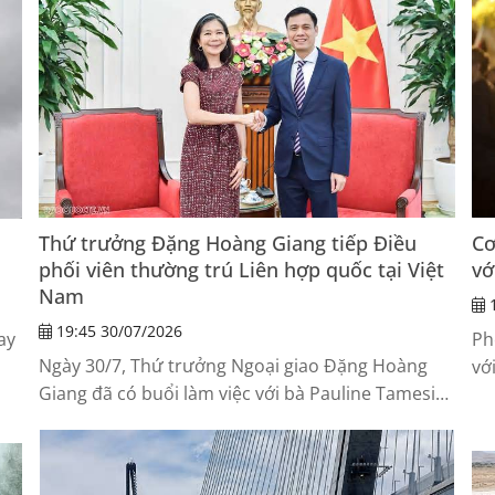
đi
Thứ trưởng Đặng Hoàng Giang tiếp Điều
Cơ
phối viên thường trú Liên hợp quốc tại Việt
vớ
Nam
1
19:45 30/07/2026
ay
Ph
Ngày 30/7, Thứ trưởng Ngoại giao Đặng Hoàng
vớ
Giang đã có buổi làm việc với bà Pauline Tamesis,
cu
Điều phối viên thường trú Liên hợp quốc (LHQ) tại
Việt Nam.