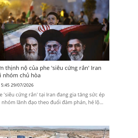
ểm”.
n thịnh nộ của phe 'siêu cứng rắn' Iran
i nhóm chủ hòa
5:45 29/07/2026
e 'siêu cứng rắn' tại Iran đang gia tăng sức ép
i nhóm lãnh đạo theo đuổi đàm phán, hé lộ
ộc đấu giành ảnh hưởng trong nội bộ Tehran.