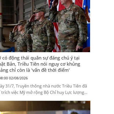
 có động thái quân sự đáng chú ý tại
ật Bản, Triều Tiên nói nguy cơ khủng
ảng chỉ còn là 'vấn đề thời điểm'
8:00 02/08/2026
ày 31/7, Truyền thông nhà nước Triều Tiên đã
ỉ trích việc Mỹ mở rộng Bộ Chỉ huy Lực lượng
 tại Nhật Bản (USFJ), đồng thời cảnh báo nguy
 xảy ra khủng hoảng trên Bán đảo Triều Tiên
hông còn là khả năng, mà chỉ còn là vấn đề thời