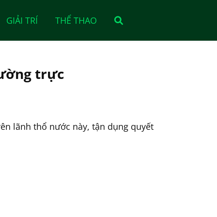
GIẢI TRÍ
THỂ THAO
ường trực
rên lãnh thổ nước này, tận dụng quyết