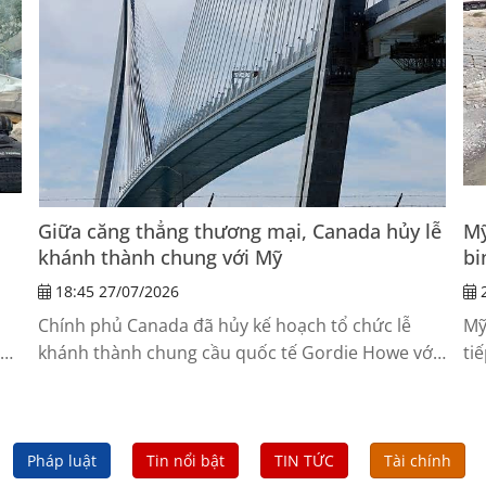
Giữa căng thẳng thương mại, Canada hủy lễ
Mỹ
khánh thành chung với Mỹ
bi
18:45 27/07/2026
2
m
Chính phủ Canada đã hủy kế hoạch tổ chức lễ
Mỹ
khánh thành chung cầu quốc tế Gordie Howe với
ti
Mỹ, sau khi Tổng thống Mỹ Donald Trump công
ni
bố các biện pháp thuế mới nhằm vào hàng hóa
sa
Canada.
mấ
Jo
Pháp luật
Tin nổi bật
TIN TỨC
Tài chính