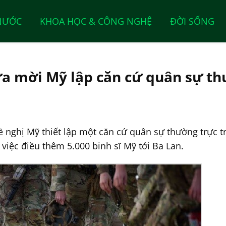
NƯỚC
KHOA HỌC & CÔNG NGHỆ
ĐỜI SỐNG
a mời Mỹ lập căn cứ quân sự th
ề nghị Mỹ thiết lập một căn cứ quân sự thường trực t
iệc điều thêm 5.000 binh sĩ Mỹ tới Ba Lan.