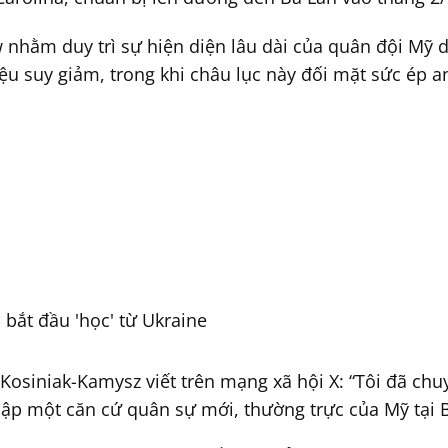
 nhằm duy trì sự hiện diện lâu dài của quân đội Mỹ d
u suy giảm, trong khi châu lục này đối mặt sức ép a
 bắt đầu 'học' từ Ukraine
osiniak-Kamysz viết trên mạng xã hội X: “Tôi đã ch
lập một căn cứ quân sự mới, thường trực của Mỹ tại B