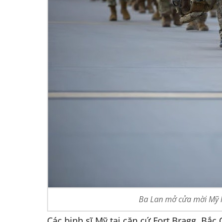
Ba Lan mở cửa mời Mỹ l
Các binh sĩ Mỹ tại căn cứ Fort Bragg, Bắc