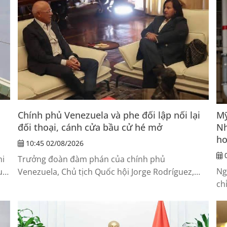
Chính phủ Venezuela và phe đối lập nối lại
Mỹ
đối thoại, cánh cửa bầu cử hé mở
Nh
ho
10:45 02/08/2026
0
hi
Trưởng đoàn đàm phán của chính phủ
Ng
u
Venezuela, Chủ tịch Quốc hội Jorge Rodríguez,
ch
o
ngày 1/8 cho biết, chính phủ và phe đối lập đã
Mỹ
ợng
thống nhất thành phần các đoàn công tác, đồng
cơ
h
thời nhất trí tổ chức cuộc gặp trực tiếp đầu tiên
“k
tại thủ đô Caracas trong tuần tới.