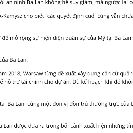
i an ninh Ba Lan không hề suy giảm, mà ngược lại có
ak-Kamysz cho biết “các quyết định cuối cùng vẫn ch
 để mở rộng sự hiện diện quân sự của Mỹ tại Ba Lan v
của Ba Lan.
m 2018, Warsaw từng đề xuất xây dựng căn cứ quân 
ể hỗ trợ tài chính cho dự án. Dù kế hoạch khi đó kh
 tại Ba Lan, cùng một đơn vị đồn trú thường trực của
Lan được đưa ra trong bối cảnh xuất hiện những tính 