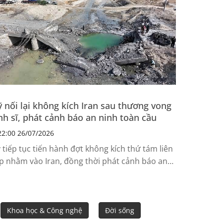
 nối lại không kích Iran sau thương vong
nh sĩ, phát cảnh báo an ninh toàn cầu
2:00 26/07/2026
 tiếp tục tiến hành đợt không kích thứ tám liên
ếp nhằm vào Iran, đồng thời phát cảnh báo an
nh và khuyến cáo đi lại trên phạm vi toàn cầu
u khi hai binh sĩ Mỹ thiệt mạng và một người
t tích trong cuộc tấn công do Iran thực hiện tại
rdan.
Khoa học & Công nghệ
Đời sống