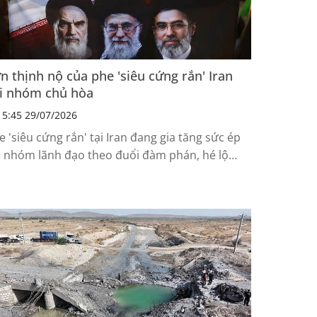
n thịnh nộ của phe 'siêu cứng rắn' Iran
i nhóm chủ hòa
5:45 29/07/2026
e 'siêu cứng rắn' tại Iran đang gia tăng sức ép
i nhóm lãnh đạo theo đuổi đàm phán, hé lộ
ộc đấu giành ảnh hưởng trong nội bộ Tehran.