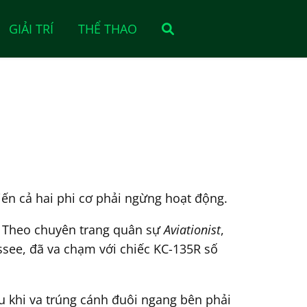
GIẢI TRÍ
THỂ THAO
iến cả hai phi cơ phải ngừng hoạt động.
6. Theo chuyên trang quân sự
Aviationist
,
see, đã va chạm với chiếc KC-135R số
au khi va trúng cánh đuôi ngang bên phải