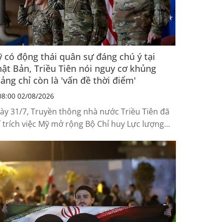
 có động thái quân sự đáng chú ý tại
ật Bản, Triều Tiên nói nguy cơ khủng
ảng chỉ còn là 'vấn đề thời điểm'
8:00 02/08/2026
ày 31/7, Truyền thông nhà nước Triều Tiên đã
ỉ trích việc Mỹ mở rộng Bộ Chỉ huy Lực lượng
 tại Nhật Bản (USFJ), đồng thời cảnh báo nguy
 xảy ra khủng hoảng trên Bán đảo Triều Tiên
hông còn là khả năng, mà chỉ còn là vấn đề thời
ểm”.