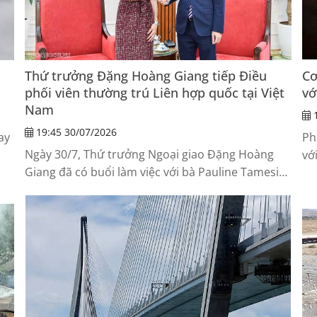
Thứ trưởng Đặng Hoàng Giang tiếp Điều
Cơ
phối viên thường trú Liên hợp quốc tại Việt
vớ
Nam
1
19:45 30/07/2026
ay
Ph
Ngày 30/7, Thứ trưởng Ngoại giao Đặng Hoàng
vớ
Giang đã có buổi làm việc với bà Pauline Tamesis,
cu
Điều phối viên thường trú Liên hợp quốc (LHQ) tại
Việt Nam.