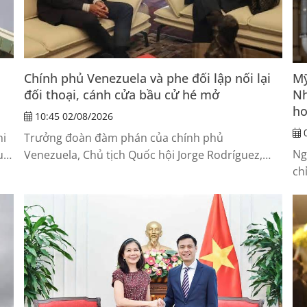
Chính phủ Venezuela và phe đối lập nối lại
Mỹ
đối thoại, cánh cửa bầu cử hé mở
Nh
ho
10:45 02/08/2026
0
hi
Trưởng đoàn đàm phán của chính phủ
Ng
u
Venezuela, Chủ tịch Quốc hội Jorge Rodríguez,
ch
o
ngày 1/8 cho biết, chính phủ và phe đối lập đã
Mỹ
ợng
thống nhất thành phần các đoàn công tác, đồng
cơ
h
thời nhất trí tổ chức cuộc gặp trực tiếp đầu tiên
“k
tại thủ đô Caracas trong tuần tới.
đi