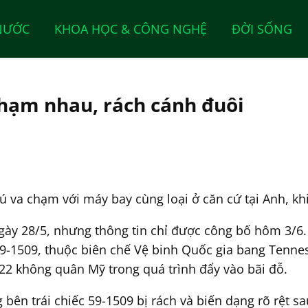
NƯỚC
KHOA HỌC & CÔNG NGHỆ
ĐỜI SỐNG
hạm nhau, rách cánh đuôi
 va chạm với máy bay cùng loại ở căn cứ tại Anh, kh
 ngày 28/5, nhưng thông tin chỉ được công bố hôm 3/
9-1509, thuộc biên chế Vệ binh Quốc gia bang Tennes
 22 không quân Mỹ trong quá trình đẩy vào bãi đỗ.
bên trái chiếc 59-1509 bị rách và biến dạng rõ rệt s