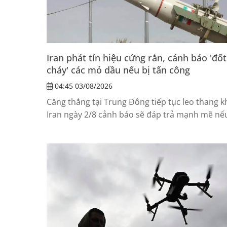
Iran phát tín hiệu cứng rắn, cảnh báo 'đốt
cháy' các mỏ dầu nếu bị tấn công
04:45 03/08/2026
Căng thẳng tại Trung Đông tiếp tục leo thang k
Iran ngày 2/8 cảnh báo sẽ đáp trả mạnh mẽ nế
Mỹ tiến hành thêm các cuộc tấn công nhằm và
nước này, đồng thời tuyên bố hạ tầng năng lư
của các quốc gia trong khu vực có thể trở thàn
mục tiêu nếu xung đột mở rộng.