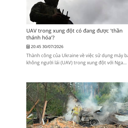
UAV trong xung đột có đang được 'thần
thánh hóa'?
20:45 30/07/2026
Thành công của Ukraine về việc sử dụng máy b
không người lái (UAV) trong xung đột với Nga
đang tạo ra một xu hướng đáng lo ngại: nhiều
người bắt đầu xem UAV là lời giải cho mọi bài
toán quốc phòng.