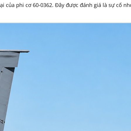
i của phi cơ 60-0362. Đây được đánh giá là sự cố nh